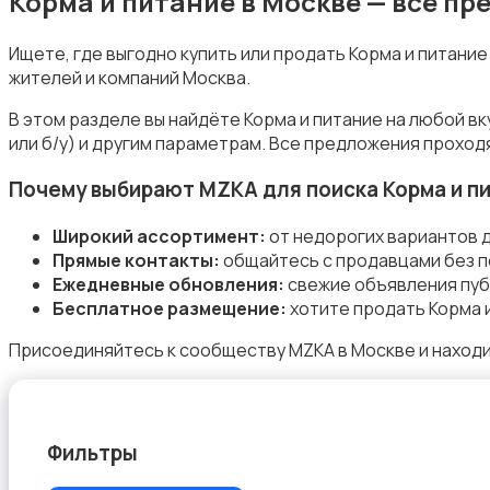
Корма и питание в Москве — все п
Ищете, где выгодно купить или продать Корма и питани
жителей и компаний Москва.
Товары для животных
В этом разделе вы найдёте Корма и питание на любой в
или б/у) и другим параметрам. Все предложения проход
Почему выбирают MZKA для поиска Корма и п
Широкий ассортимент:
от недорогих вариантов д
Прямые контакты:
общайтесь с продавцами без п
Аквариумистика
Ежедневные обновления:
свежие объявления пуб
Бесплатное размещение:
хотите продать Корма и
Присоединяйтесь к сообществу MZKA в Москве и находи
Корма и питание
Фильтры