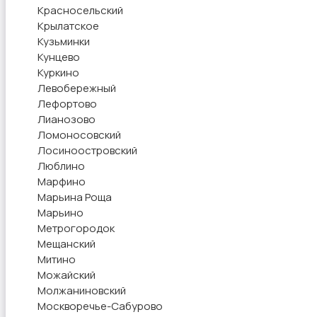
Красносельский
Крылатское
Кузьминки
Кунцево
Куркино
Левобережный
Лефортово
Лианозово
Ломоносовский
Лосиноостровский
Люблино
Марфино
Марьина Роща
Марьино
Метрогородок
Мещанский
Митино
Можайский
Молжаниновский
Москворечье-Сабурово