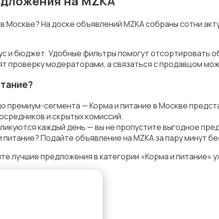
редложения на MZKA
е в Москве? На доске объявлений MZKA собраны сотни акт
кус и бюджет. Удобные фильтры помогут отсортировать о
ят проверку модераторами, а связаться с продавцом мож
итание?
о премиум-сегмента — Корма и питание в Москве предст
осредников и скрытых комиссий.
ликуются каждый день — вы не пропустите выгодное пре
 питание? Подайте объявление на MZKA за пару минут бе
те лучшие предложения в категории «Корма и питание» у