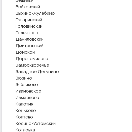
Вешняки
Войковский
Выхино-Жулебино
Гагаринский
Головинский
Гольяново
Даниловский
Дмитровский
Донской
Дорогомилово
Замоскворечье
Западное Дегунино
Зюзино
Зябликово
Ивановское
Измайлово
Капотня
Коньково
Коптево
Косино-Ухтомский
Котловка