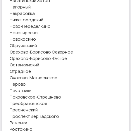
Нагатинский Затон
Нагорный
Некрасовка
Нижегородский
Ново-Переделкино
Новогиреево
Новокосино
Обручевский
Орехово-Борисово Северное
Орехово-Борисово Южное
Останкинский
Отрадное
Очаково-Матвеевское
Перово
Печатники
Покровское-Стрешнево
Преображенское
Пресненский
Проспект Вернадского
Раменки
Ростокино