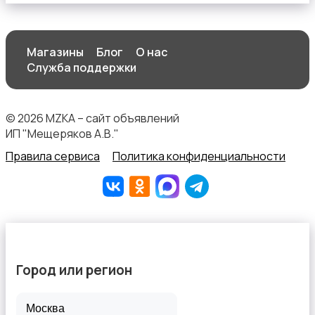
Магазины
Блог
О нас
Спортивная одежда
Служба поддержки
© 2026 MZKA – сайт объявлений
ИП "Мещеряков А.В."
Правила сервиса
Политика конфиденциальности
Футболки и топы
Город или регион
Штаны и шорты