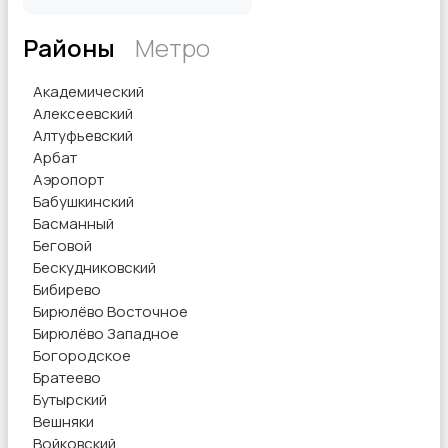
Районы
Метро
Другое
Академический
Алексеевский
Алтуфьевский
Арбат
Аэропорт
Бабушкинский
Басманный
Беговой
Бескудниковский
Бибирево
Бирюлёво Восточное
Бирюлёво Западное
Богородское
Братеево
Бутырский
Вешняки
Войковский