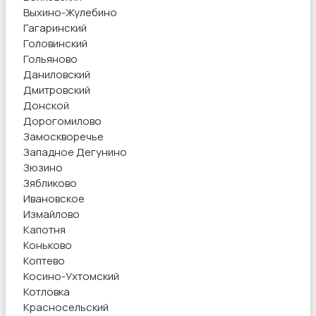
Выхино-Жулебино
Гагаринский
Головинский
Гольяново
Даниловский
Дмитровский
Донской
Дорогомилово
Замоскворечье
Западное Дегунино
Зюзино
Зябликово
Ивановское
Измайлово
Капотня
Коньково
Коптево
Косино-Ухтомский
Котловка
Красносельский