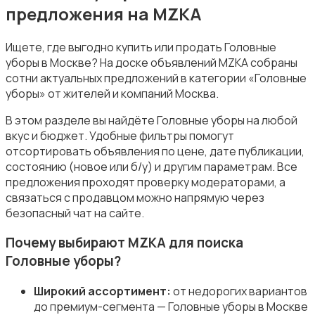
предложения на MZKA
Ищете, где выгодно купить или продать Головные
уборы в Москве? На доске объявлений MZKA собраны
сотни актуальных предложений в категории «Головные
Купальники
уборы» от жителей и компаний Москва.
В этом разделе вы найдёте Головные уборы на любой
вкус и бюджет. Удобные фильтры помогут
отсортировать объявления по цене, дате публикации,
состоянию (новое или б/у) и другим параметрам. Все
предложения проходят проверку модераторами, а
Нижнее белье
связаться с продавцом можно напрямую через
безопасный чат на сайте.
Почему выбирают MZKA для поиска
Головные уборы?
Обувь
Широкий ассортимент:
от недорогих вариантов
до премиум-сегмента — Головные уборы в Москве