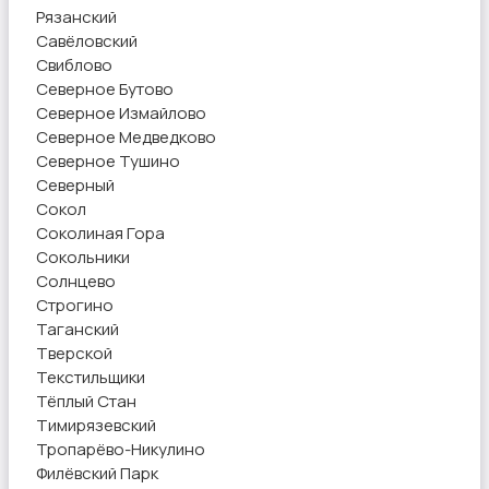
Рязанский
Савёловский
Свиблово
Северное Бутово
Северное Измайлово
Северное Медведково
Северное Тушино
Северный
Сокол
Соколиная Гора
Сокольники
Солнцево
Строгино
Таганский
Тверской
Текстильщики
Тёплый Стан
Тимирязевский
Тропарёво-Никулино
Филёвский Парк