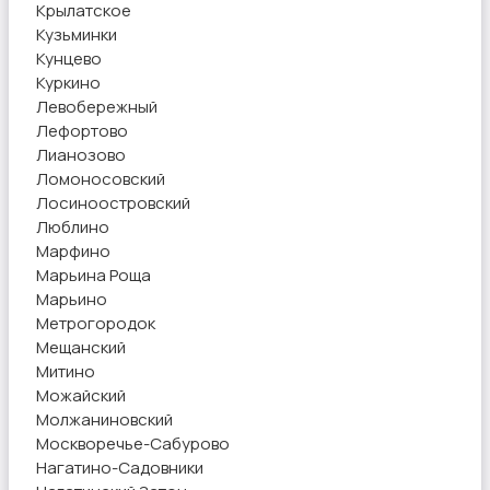
Крылатское
Кузьминки
Кунцево
Куркино
Левобережный
Лефортово
Лианозово
Ломоносовский
Лосиноостровский
Люблино
Марфино
Марьина Роща
Марьино
Метрогородок
Мещанский
Митино
Можайский
Молжаниновский
Москворечье-Сабурово
Нагатино-Садовники