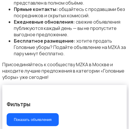
представлен в полном объёме.
Прямые контакты:
общайтесь с продавцами без
посредников и скрытых комиссий.
Ежедневные обновления:
свежие объявления
публикуются каждый день — вы не пропустите
Пиджаки и костюмы
выгодное предложение.
Бесплатное размещение:
хотите продать
Головные уборы? Подайте объявление на MZKA за
пару минут бесплатно.
Присоединяйтесь к сообществу MZKA в Москве и
находите лучшие предложения в категории «Головные
Платья и юбки
уборы» уже сегодня!
Фильтры
Свитеры и толстовки
Показать объявления