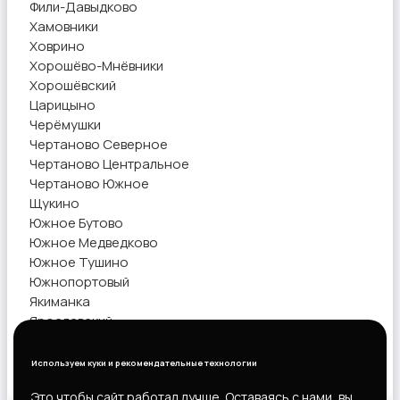
Фили-Давыдково
Хамовники
Ховрино
Хорошёво-Мнёвники
Хорошёвский
Царицыно
Черёмушки
Чертаново Северное
Чертаново Центральное
Чертаново Южное
Щукино
Южное Бутово
Южное Медведково
Южное Тушино
Южнопортовый
Якиманка
Ярославский
Ясенево
Используем куки и рекомендательные технологии
Показать объявления
Это чтобы сайт работал лучше. Оставаясь с нами, вы