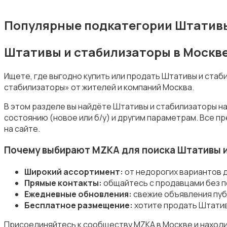
Популярные подкатегории Штативы
Штативы и стабилизаторы в Москв
Студийное оборудование
Ищете, где выгодно купить или продать Штативы и ста
стабилизаторы» от жителей и компаний Москва.
В этом разделе вы найдёте Штативы и стабилизаторы на
состоянию (новое или б/у) и другим параметрам. Все 
на сайте.
Цифровые фоторамки
Почему выбирают MZKA для поиска Штативы 
Широкий ассортимент:
от недорогих вариантов 
Прямые контакты:
общайтесь с продавцами без п
Ежедневные обновления:
свежие объявления пуб
Бесплатное размещение:
хотите продать Штатив
Компактные фотопринтеры
Присоединяйтесь к сообществу MZKA в Москве и находи