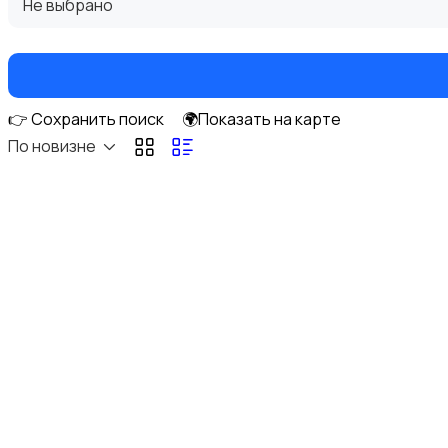
Не выбрано
👉 Сохранить поиск
🌍Показать на карте
Фотовспышки
По новизне
Аксессуары
Штативы и стабилизаторы