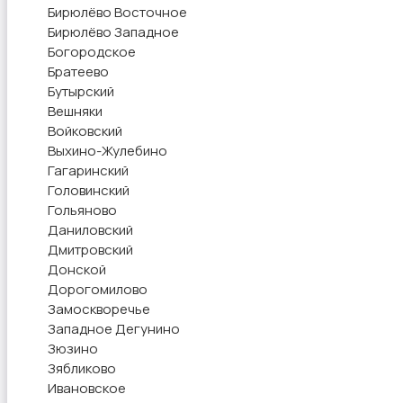
Бирюлёво Восточное
Бирюлёво Западное
Богородское
Братеево
Бутырский
Вешняки
Войковский
Выхино-Жулебино
Гагаринский
Головинский
Гольяново
Даниловский
Дмитровский
Донской
Дорогомилово
Замоскворечье
Западное Дегунино
Зюзино
Зябликово
Ивановское