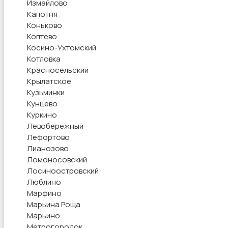
Измайлово
Капотня
Коньково
Коптево
Косино-Ухтомский
Котловка
Красносельский
Крылатское
Кузьминки
Кунцево
Куркино
Левобережный
Лефортово
Лианозово
Ломоносовский
Лосиноостровский
Люблино
Марфино
Марьина Роща
Марьино
Метрогородок