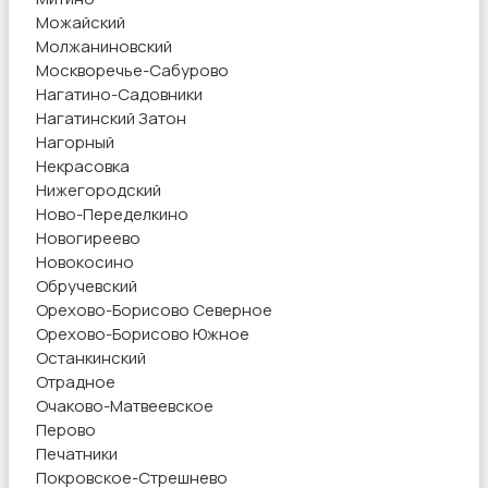
Можайский
Молжаниновский
Москворечье-Сабурово
Нагатино-Садовники
Нагатинский Затон
Нагорный
Некрасовка
Нижегородский
Ново-Переделкино
Новогиреево
Новокосино
Обручевский
Орехово-Борисово Северное
Орехово-Борисово Южное
Останкинский
Отрадное
Очаково-Матвеевское
Перово
Печатники
Покровское-Стрешнево