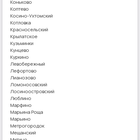
Коньково
Коптево
Косино-Ухтомский
Котловка
Красносельский
Крылатское
Кузьминки
Кунцево
Куркино
Левобережный
Лефортово
Лианозово
Ломоносовский
Лосиноостровский
Люблино
Марфино
Марьина Роща
Марьино
Метрогородок
Мещанский
Митино