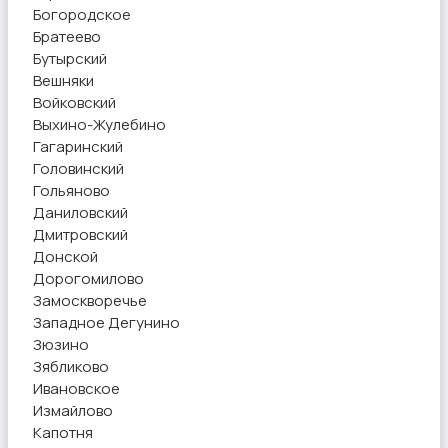
Богородское
Братеево
Бутырский
Вешняки
Войковский
Выхино-Жулебино
Гагаринский
Головинский
Гольяново
Даниловский
Дмитровский
Донской
Дорогомилово
Замоскворечье
Западное Дегунино
Зюзино
Зябликово
Ивановское
Измайлово
Капотня