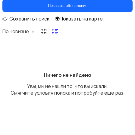
Самокаты и гироскутеры
Показать объявления
👉 Сохранить поиск
🌍Показать на карте
По новизне
Бильярд и боулинг
Ничего не найдено
Увы, мы не нашли то, что вы искали.
Водные виды спорта
Смягчите условия поиска и попробуйте еще раз.
Единоборства