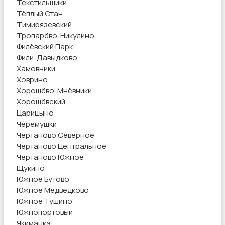
Текстильщики
Тёплый Стан
Тимирязевский
Тропарёво-Никулино
Филёвский Парк
Фили-Давыдково
Хамовники
Ховрино
Хорошёво-Мнёвники
Хорошёвский
Царицыно
Черёмушки
Чертаново Северное
Чертаново Центральное
Чертаново Южное
Щукино
Южное Бутово
Южное Медведково
Южное Тушино
Южнопортовый
Якиманка