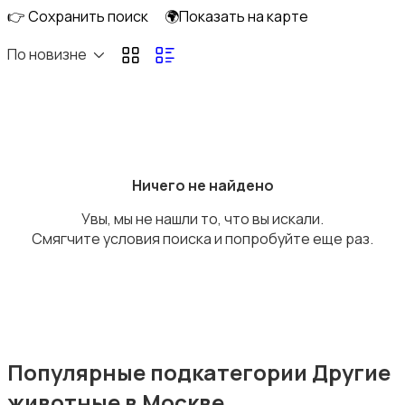
👉 Сохранить поиск
🌍Показать на карте
По новизне
Рыбки
Ничего не найдено
Увы, мы не нашли то, что вы искали.
С/х животные
Смягчите условия поиска и попробуйте еще раз.
Другие животные
Популярные подкатегории Другие
животные в Москве