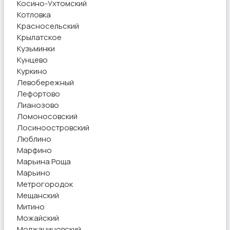
Косино-Ухтомский
Котловка
Красносельский
Крылатское
Кузьминки
Кунцево
Куркино
Левобережный
Лефортово
Лианозово
Ломоносовский
Лосиноостровский
Люблино
Марфино
Марьина Роща
Марьино
Метрогородок
Мещанский
Митино
Можайский
Молжаниновский