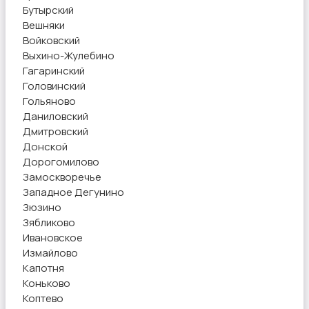
Бутырский
Вешняки
Войковский
Выхино-Жулебино
Гагаринский
Головинский
Гольяново
Даниловский
Дмитровский
Донской
Дорогомилово
Замоскворечье
Западное Дегунино
Зюзино
Зябликово
Ивановское
Измайлово
Капотня
Коньково
Коптево