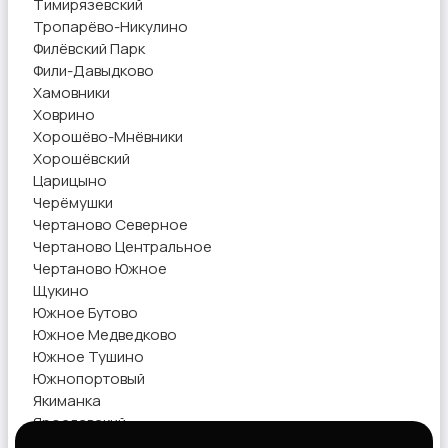
Тимирязевский
Тропарёво-Никулино
Филёвский Парк
Фили-Давыдково
Хамовники
Ховрино
Хорошёво-Мнёвники
Хорошёвский
Царицыно
Черёмушки
Чертаново Северное
Чертаново Центральное
Чертаново Южное
Щукино
Южное Бутово
Южное Медведково
Южное Тушино
Южнопортовый
Якиманка
Ярославский
Ясенево