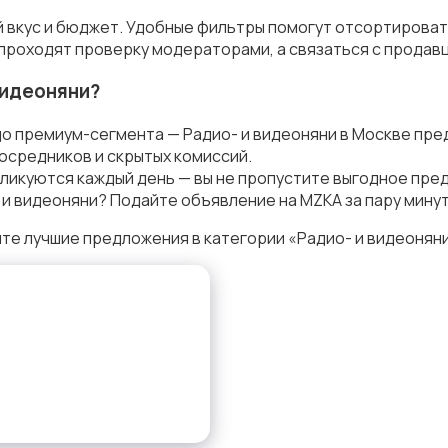
й вкус и бюджет. Удобные фильтры помогут отсортироват
 проходят проверку модераторами, а связаться с продав
видеоняни?
до премиум-сегмента — Радио- и видеоняни в Москве пре
осредников и скрытых комиссий.
ликуются каждый день — вы не пропустите выгодное пре
и видеоняни? Подайте объявление на MZKA за пару мину
те лучшие предложения в категории «Радио- и видеоняни