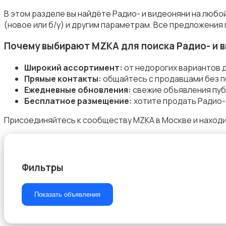
В этом разделе вы найдёте Радио- и видеоняни на любо
(новое или б/у) и другим параметрам. Все предложения
Почему выбирают MZKA для поиска Радио- и 
Подгузники и горшки
Широкий ассортимент:
от недорогих вариантов 
Прямые контакты:
общайтесь с продавцами без п
Ежедневные обновления:
свежие объявления пуб
Бесплатное размещение:
хотите продать Радио- 
Присоединяйтесь к сообществу MZKA в Москве и находи
Радио- и видеоняни
Фильтры
Товары для мам
Показать объявления