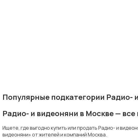
Кормление и питание
Купание
Популярные подкатегории Радио- и
Радио- и видеоняни в Москве — вс
Обустройство детской
Ищете, где выгодно купить или продать Радио- и видео
видеоняни» от жителей и компаний Москва.