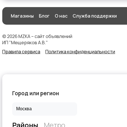
Магазины
Блог
О нас
Служба поддержки
Товары для учебы
© 2026 MZKA – сайт объявлений
ИП "Мещеряков А.В."
Правила сервиса
Политика конфиденциальности
Другое
Город или регион
Детская одежда и обувь
Районы
Метро