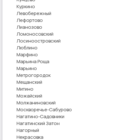
Куркино
Левобережный
Лефортово
Лианозово
Ломоносовский
Лосиноостровский
Люблино
Марфино
Марьина Роща
Марьино
Метрогородок
Мещанский
Митино
Можайский
Молжаниновский
Москворечье-Сабурово
Нагатино-Садовники
Нагатинский Затон
Нагорный
Некрасовка