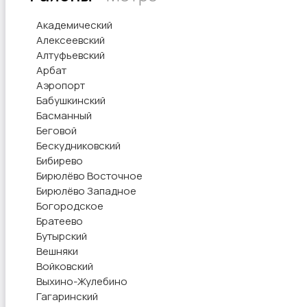
Академический
Алексеевский
Алтуфьевский
Арбат
Аэропорт
Бабушкинский
Басманный
Беговой
Бескудниковский
Бибирево
Бирюлёво Восточное
Бирюлёво Западное
Богородское
Братеево
Бутырский
Вешняки
Войковский
Выхино-Жулебино
Гагаринский