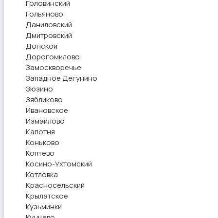
Головинский
Гольяново
Даниловский
Дмитровский
Донской
Дорогомилово
Замоскворечье
Западное Дегунино
Зюзино
Зябликово
Ивановское
Измайлово
Капотня
Коньково
Коптево
Косино-Ухтомский
Котловка
Красносельский
Крылатское
Кузьминки
Кунцево