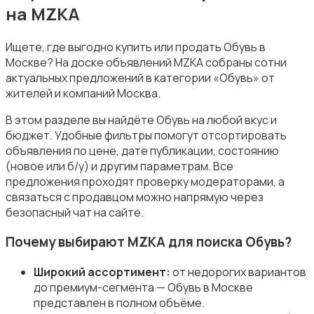
на MZKA
Ищете, где выгодно купить или продать Обувь в
Москве? На доске объявлений MZKA собраны сотни
актуальных предложений в категории «Обувь» от
Купальники
жителей и компаний Москва.
В этом разделе вы найдёте Обувь на любой вкус и
бюджет. Удобные фильтры помогут отсортировать
объявления по цене, дате публикации, состоянию
(новое или б/у) и другим параметрам. Все
предложения проходят проверку модераторами, а
Нижнее белье
связаться с продавцом можно напрямую через
безопасный чат на сайте.
Почему выбирают MZKA для поиска Обувь?
Широкий ассортимент:
от недорогих вариантов
Обувь
до премиум-сегмента — Обувь в Москве
представлен в полном объёме.