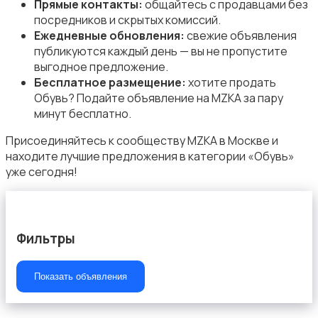
Прямые контакты:
общайтесь с продавцами без
посредников и скрытых комиссий.
Ежедневные обновления:
свежие объявления
публикуются каждый день — вы не пропустите
выгодное предложение.
Пиджаки и костюмы
Бесплатное размещение:
хотите продать
Обувь? Подайте объявление на MZKA за пару
минут бесплатно.
Присоединяйтесь к сообществу MZKA в Москве и
находите лучшие предложения в категории «Обувь»
уже сегодня!
Платья и юбки
Фильтры
Показать объявления
Свитеры и толстовки