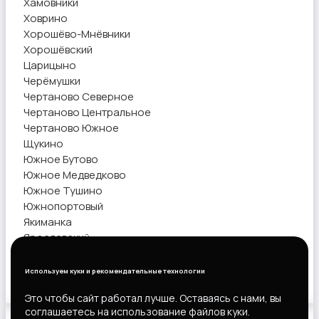
Хамовники
Ховрино
Хорошёво-Мнёвники
Хорошёвский
Царицыно
Черёмушки
Чертаново Северное
Чертаново Центральное
Чертаново Южное
Щукино
Южное Бутово
Южное Медведково
Южное Тушино
Южнопортовый
Якиманка
Ярославский
Ясенево
Используем куки и рекомендательные технологии
Показать объявления
Это чтобы сайт работал лучше. Оставаясь с нами, вы
соглашаетесь на использование файлов куки.