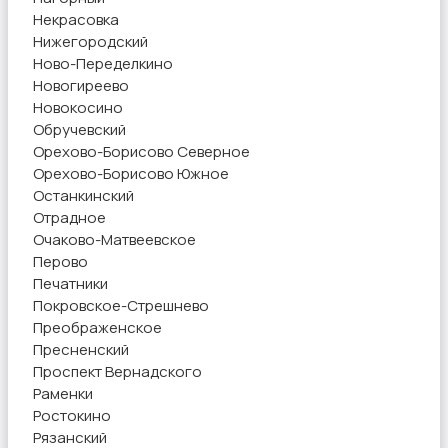
Некрасовка
Нижегородский
Ново-Переделкино
Новогиреево
Новокосино
Обручевский
Орехово-Борисово Северное
Орехово-Борисово Южное
Останкинский
Отрадное
Очаково-Матвеевское
Перово
Печатники
Покровское-Стрешнево
Преображенское
Пресненский
Проспект Вернадского
Раменки
Ростокино
Рязанский