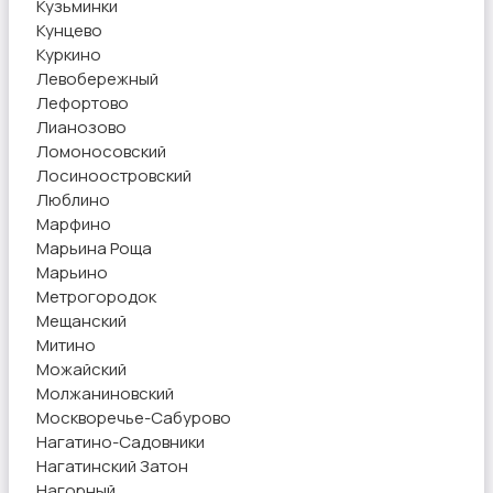
Кузьминки
Кунцево
Куркино
Левобережный
Лефортово
Лианозово
Ломоносовский
Лосиноостровский
Люблино
Марфино
Марьина Роща
Марьино
Метрогородок
Мещанский
Митино
Можайский
Молжаниновский
Москворечье-Сабурово
Нагатино-Садовники
Нагатинский Затон
Нагорный