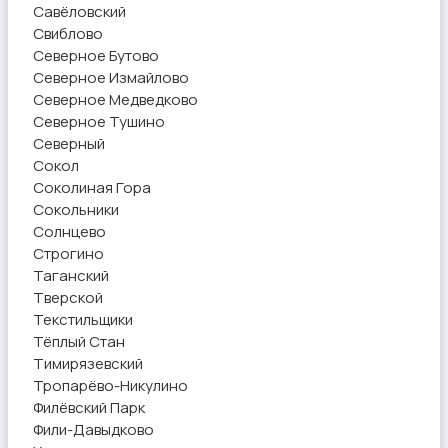
Савёловский
Свиблово
Северное Бутово
Северное Измайлово
Северное Медведково
Северное Тушино
Северный
Сокол
Соколиная Гора
Сокольники
Солнцево
Строгино
Таганский
Тверской
Текстильщики
Тёплый Стан
Тимирязевский
Тропарёво-Никулино
Филёвский Парк
Фили-Давыдково