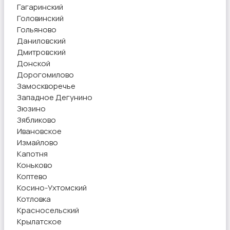
Гагаринский
Головинский
Гольяново
Даниловский
Дмитровский
Донской
Дорогомилово
Замоскворечье
Западное Дегунино
Зюзино
Зябликово
Ивановское
Измайлово
Капотня
Коньково
Коптево
Косино-Ухтомский
Котловка
Красносельский
Крылатское