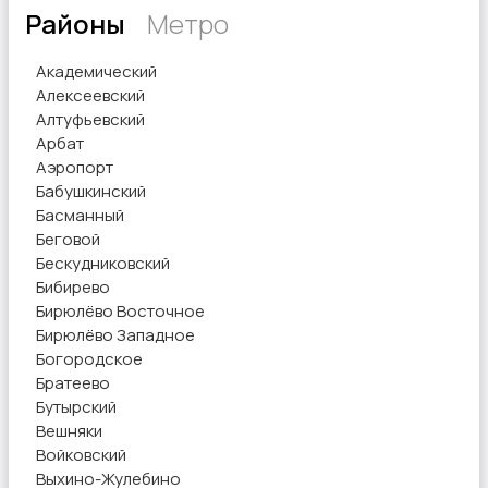
Районы
Метро
Академический
Другое
Алексеевский
Алтуфьевский
Арбат
Аэропорт
Бабушкинский
Басманный
Беговой
Бескудниковский
Бибирево
Бирюлёво Восточное
Бирюлёво Западное
Богородское
Братеево
Бутырский
Вешняки
Войковский
Выхино-Жулебино