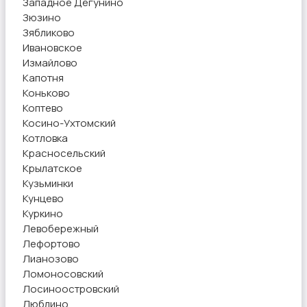
Западное Дегунино
Зюзино
Зябликово
Ивановское
Измайлово
Капотня
Коньково
Коптево
Косино-Ухтомский
Котловка
Красносельский
Крылатское
Кузьминки
Кунцево
Куркино
Левобережный
Лефортово
Лианозово
Ломоносовский
Лосиноостровский
Люблино