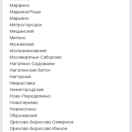
Марфино
Марьина Роща
Марьино
Метрогородок
Мещанский
Митино
Можайский
Молжаниновский
Москворечье-Сабурово
Нагатино-Садовники
Нагатинский Затон
Нагорный
Некрасовка
Нижегородский
Ново-Переделкино
Новогиреево
Новокосино
Обручевский
Орехово-Борисово Северное
Орехово-Борисово Южное