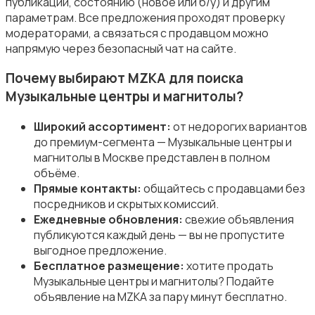
публикации, состоянию (новое или б/у) и другим
Аудиоусилители и ресиверы
параметрам. Все предложения проходят проверку
модераторами, а связаться с продавцом можно
напрямую через безопасный чат на сайте.
Почему выбирают MZKA для поиска
Музыкальные центры и магнитолы?
Наушники
Широкий ассортимент:
от недорогих вариантов
до премиум-сегмента — Музыкальные центры и
магнитолы в Москве представлен в полном
объёме.
Прямые контакты:
общайтесь с продавцами без
посредников и скрытых комиссий.
Микрофоны
Ежедневные обновления:
свежие объявления
публикуются каждый день — вы не пропустите
выгодное предложение.
Бесплатное размещение:
хотите продать
Музыкальные центры и магнитолы? Подайте
объявление на MZKA за пару минут бесплатно.
Аксессуары