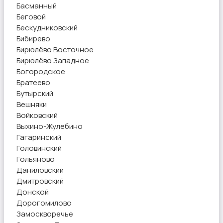
Басманный
Беговой
Бескудниковский
Бибирево
Бирюлёво Восточное
Бирюлёво Западное
Богородское
Братеево
Бутырский
Вешняки
Войковский
Выхино-Жулебино
Гагаринский
Головинский
Гольяново
Даниловский
Дмитровский
Донской
Дорогомилово
Замоскворечье