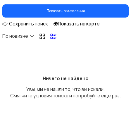
Домашние кинотеатры
Показать объявления
👉 Сохранить поиск
🌍Показать на карте
По новизне
DVD, Blu-ray и медиаплееры
Ничего не найдено
Увы, мы не нашли то, что вы искали.
Музыкальные центры и магнитолы
Смягчите условия поиска и попробуйте еще раз.