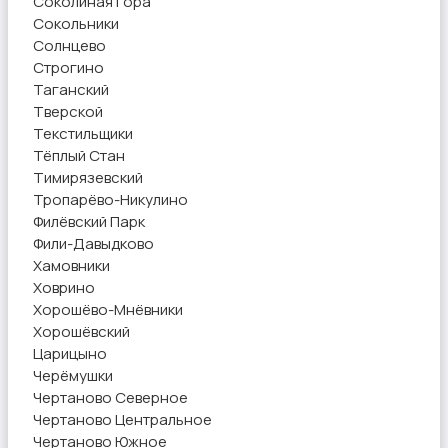
Соколиная Гора
Сокольники
Солнцево
Строгино
Таганский
Тверской
Текстильщики
Тёплый Стан
Тимирязевский
Тропарёво-Никулино
Филёвский Парк
Фили-Давыдково
Хамовники
Ховрино
Хорошёво-Мнёвники
Хорошёвский
Царицыно
Черёмушки
Чертаново Северное
Чертаново Центральное
Чертаново Южное