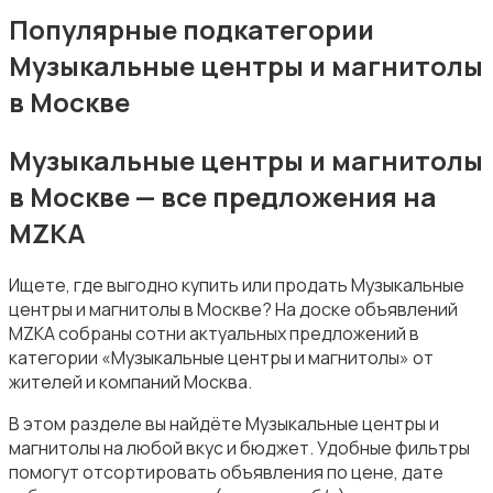
MP3-плееры и портативное аудио
Популярные подкатегории
Музыкальные центры и магнитолы
в Москве
Музыкальные центры и магнитолы
Электронные книги
в Москве — все предложения на
MZKA
Ищете, где выгодно купить или продать Музыкальные
центры и магнитолы в Москве? На доске объявлений
MZKA собраны сотни актуальных предложений в
Спутниковое и цифровое ТВ
категории «Музыкальные центры и магнитолы» от
жителей и компаний Москва.
В этом разделе вы найдёте Музыкальные центры и
магнитолы на любой вкус и бюджет. Удобные фильтры
помогут отсортировать объявления по цене, дате