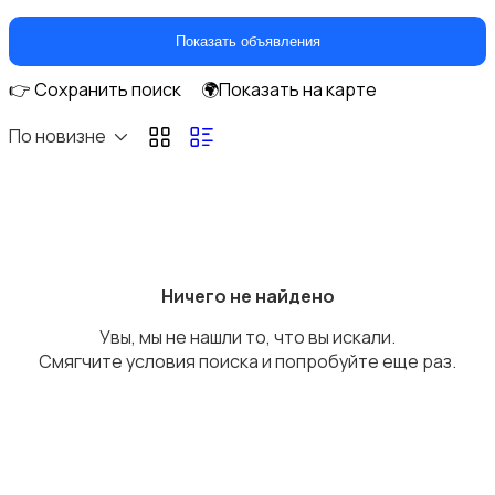
Климатическая техника
Показать объявления
👉 Сохранить поиск
🌍Показать на карте
По новизне
Кулеры и фильтры для воды
Ничего не найдено
Увы, мы не нашли то, что вы искали.
Плиты и духовые шкафы
Смягчите условия поиска и попробуйте еще раз.