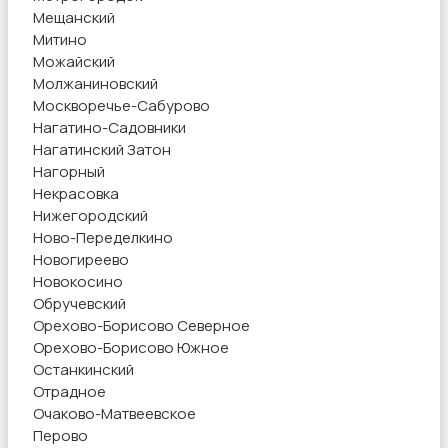
Мещанский
Митино
Можайский
Молжаниновский
Москворечье-Сабурово
Нагатино-Садовники
Нагатинский Затон
Нагорный
Некрасовка
Нижегородский
Ново-Переделкино
Новогиреево
Новокосино
Обручевский
Орехово-Борисово Северное
Орехово-Борисово Южное
Останкинский
Отрадное
Очаково-Матвеевское
Перово