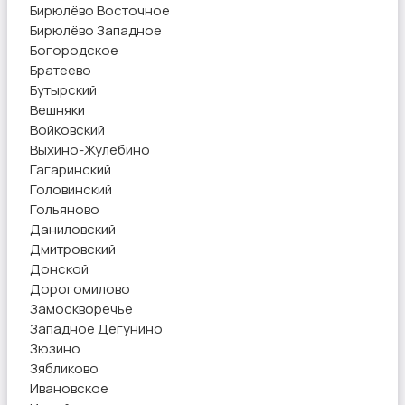
Бирюлёво Восточное
Бирюлёво Западное
Богородское
Братеево
Бутырский
Вешняки
Войковский
Выхино-Жулебино
Гагаринский
Головинский
Гольяново
Даниловский
Дмитровский
Донской
Дорогомилово
Замоскворечье
Западное Дегунино
Зюзино
Зябликово
Ивановское