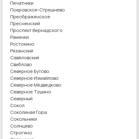
Печатники
Покровское-Стрешнево
Преображенское
Пресненский
Проспект Вернадского
Раменки
Ростокино
Рязанский
Савёловский
Свиблово
Северное Бутово
Северное Измайлово
Северное Медведково
Северное Тушино
Северный
Сокол
Соколиная Гора
Сокольники
Солнцево
Строгино