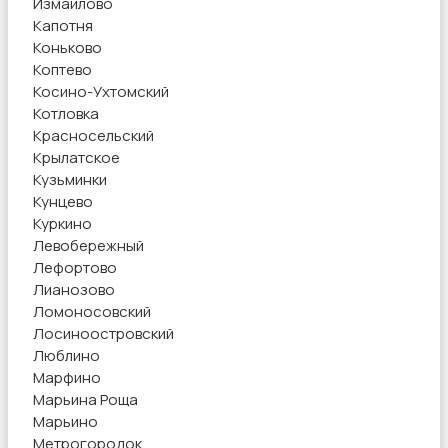
Измайлово
Капотня
Коньково
Коптево
Косино-Ухтомский
Котловка
Красносельский
Крылатское
Кузьминки
Кунцево
Куркино
Левобережный
Лефортово
Лианозово
Ломоносовский
Лосиноостровский
Люблино
Марфино
Марьина Роща
Марьино
Метрогородок