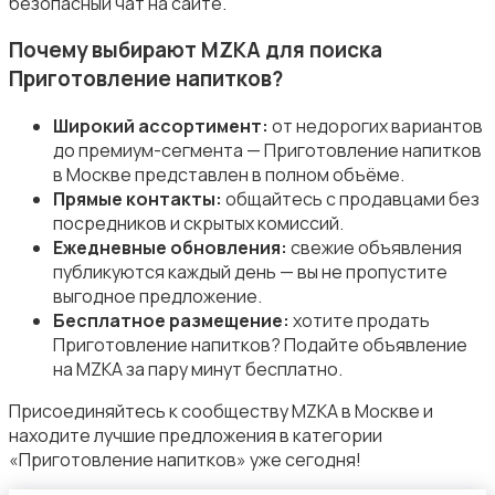
безопасный чат на сайте.
Пылесосы и пароочистители
Почему выбирают MZKA для поиска
Приготовление напитков?
Широкий ассортимент:
от недорогих вариантов
до премиум-сегмента — Приготовление напитков
Стиральные машины
в Москве представлен в полном объёме.
Прямые контакты:
общайтесь с продавцами без
посредников и скрытых комиссий.
Ежедневные обновления:
свежие объявления
публикуются каждый день — вы не пропустите
выгодное предложение.
Бесплатное размещение:
хотите продать
Утюги и уход за одеждой
Приготовление напитков? Подайте объявление
на MZKA за пару минут бесплатно.
Присоединяйтесь к сообществу MZKA в Москве и
находите лучшие предложения в категории
«Приготовление напитков» уже сегодня!
Холодильники