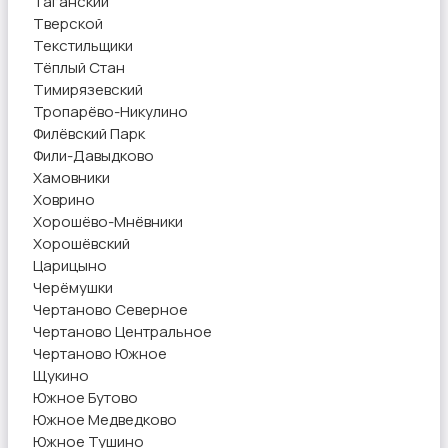
Таганский
Тверской
Текстильщики
Тёплый Стан
Тимирязевский
Тропарёво-Никулино
Филёвский Парк
Фили-Давыдково
Хамовники
Ховрино
Хорошёво-Мнёвники
Хорошёвский
Царицыно
Черёмушки
Чертаново Северное
Чертаново Центральное
Чертаново Южное
Щукино
Южное Бутово
Южное Медведково
Южное Тушино