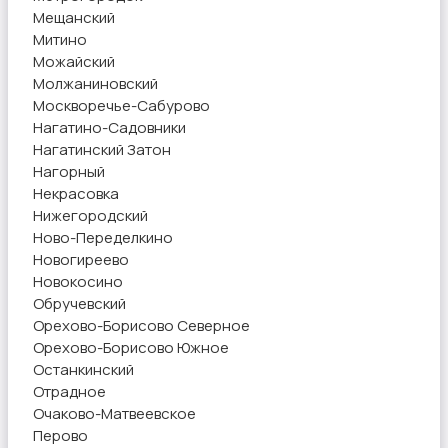
Мещанский
Митино
Можайский
Молжаниновский
Москворечье-Сабурово
Нагатино-Садовники
Нагатинский Затон
Нагорный
Некрасовка
Нижегородский
Ново-Переделкино
Новогиреево
Новокосино
Обручевский
Орехово-Борисово Северное
Орехово-Борисово Южное
Останкинский
Отрадное
Очаково-Матвеевское
Перово