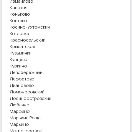
Измайлово
Капотня
Коньково
Коптево
Косино-Ухтомский
Котловка
Красносельский
Крылатское
Кузьминки
Кунцево
Куркино
Левобережный
Лефортово
Лианозово
Ломоносовский
Лосиноостровский
Люблино
Марфино
Марьина Роща
Марьино
Метрогородок