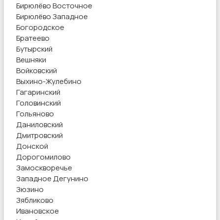
Бирюлёво Восточное
Бирюлёво Западное
Богородское
Братеево
Бутырский
Вешняки
Войковский
Выхино-Жулебино
Гагаринский
Головинский
Гольяново
Даниловский
Дмитровский
Донской
Дорогомилово
Замоскворечье
Западное Дегунино
Зюзино
Зябликово
Ивановское