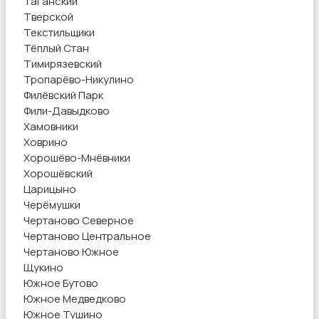
Таганский
Тверской
Текстильщики
Тёплый Стан
Тимирязевский
Тропарёво-Никулино
Филёвский Парк
Фили-Давыдково
Хамовники
Ховрино
Хорошёво-Мнёвники
Хорошёвский
Царицыно
Черёмушки
Чертаново Северное
Чертаново Центральное
Чертаново Южное
Щукино
Южное Бутово
Южное Медведково
Южное Тушино