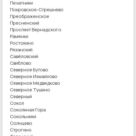
Печатники
Покровское-Стрешнево
Преображенское
Пресненский
Проспект Вернадского
Раменки
Ростокино
Рязанский
Савёловский
Свиблово
Северное Бутово
Северное Измайлово
Северное Медведково
Северное Тушино
Северный
Сокол
Соколиная Гора
Сокольники
Солнцево
Строгино