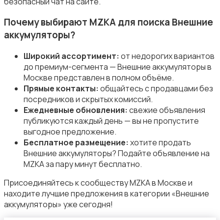
безопасный чат на сайте.
Аксессуары
Почему выбирают MZKA для поиска Внешние
аккумуляторы?
Широкий ассортимент:
от недорогих вариантов
до премиум-сегмента — Внешние аккумуляторы в
Москве представлен в полном объёме.
Прямые контакты:
общайтесь с продавцами без
посредников и скрытых комиссий.
Ежедневные обновления:
свежие объявления
публикуются каждый день — вы не пропустите
выгодное предложение.
Бесплатное размещение:
хотите продать
Внешние аккумуляторы? Подайте объявление на
MZKA за пару минут бесплатно.
Присоединяйтесь к сообществу MZKA в Москве и
находите лучшие предложения в категории «Внешние
аккумуляторы» уже сегодня!