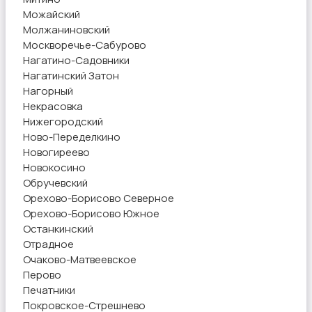
Можайский
Молжаниновский
Москворечье-Сабурово
Нагатино-Садовники
Нагатинский Затон
Нагорный
Некрасовка
Нижегородский
Ново-Переделкино
Новогиреево
Новокосино
Обручевский
Орехово-Борисово Северное
Орехово-Борисово Южное
Останкинский
Отрадное
Очаково-Матвеевское
Перово
Печатники
Покровское-Стрешнево