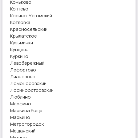
Коньково
Коптево
Косино-Ухтомский
Котловка
Красносельский
Крылатское
Кузьминки
Кунцево
Куркино
Левобережный
Лефортово
Лианозово
Ломоносовский
Лосиноостровский
Люблино
Марфино
Марьина Роща
Марьино
Метрогородок
Мещанский
Митино