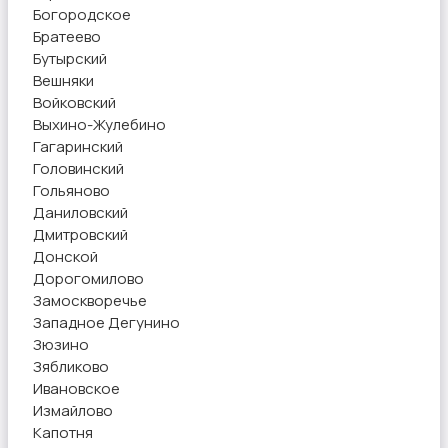
Богородское
Братеево
Бутырский
Вешняки
Войковский
Выхино-Жулебино
Гагаринский
Головинский
Гольяново
Даниловский
Дмитровский
Донской
Дорогомилово
Замоскворечье
Западное Дегунино
Зюзино
Зябликово
Ивановское
Измайлово
Капотня