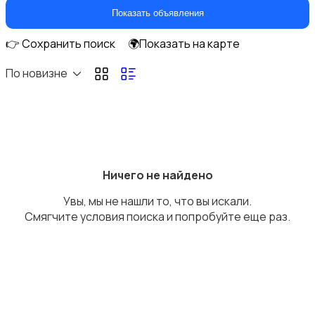
Кухонные гарнитуры
Показать объявления
👉 Сохранить поиск
🌍Показать на карте
По новизне
Освещение
Ничего не найдено
Увы, мы не нашли то, что вы искали.
Оформление интерьера
Смягчите условия поиска и попробуйте еще раз.
Охрана и сигнализации