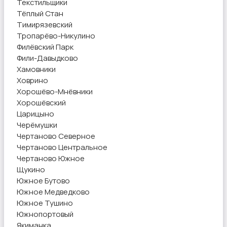
Текстильщики
Тёплый Стан
Тимирязевский
Тропарёво-Никулино
Филёвский Парк
Фили-Давыдково
Хамовники
Ховрино
Хорошёво-Мнёвники
Хорошёвский
Царицыно
Черёмушки
Чертаново Северное
Чертаново Центральное
Чертаново Южное
Щукино
Южное Бутово
Южное Медведково
Южное Тушино
Южнопортовый
Якиманка