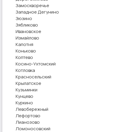
Замоскворечье
Западное Дегунино
Рестораны и общепит
Зюзино
Зябликово
Ивановское
Измайлово
Капотня
Коньково
Сельское хозяйство
Коптево
Косино-Ухтомский
Котловка
Красносельский
Крылатское
Кузьминки
Кунцево
Спорт и красота
Куркино
Левобережный
Лефортово
Лианозово
Ломоносовский