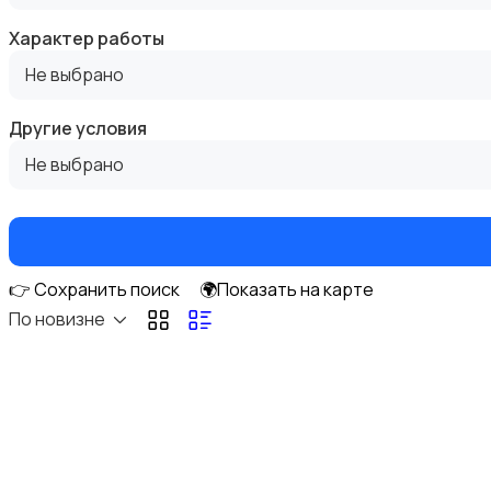
Характер работы
Не выбрано
Госслужба
Другие условия
Не выбрано
Добыча сырья, энергетика
👉 Сохранить поиск
🌍Показать на карте
По новизне
Домашний персонал