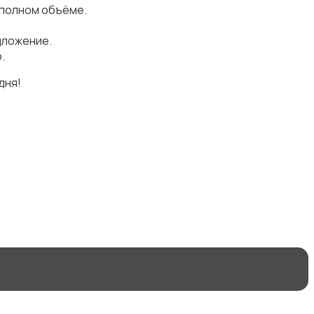
 полном объёме.
дложение.
.
дня!