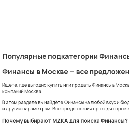
Издательства и СМИ
Популярные подкатегории Финансы
Финансы в Москве — все предложе
Информационные технологии
Ищете, где выгодно купить или продать Финансы в Моск
компаний Москва.
В этом разделе вы найдёте Финансы на любой вкус и бю
и другим параметрам. Все предложения проходят прове
Искусство и развлечения
Почему выбирают MZKA для поиска Финансы?