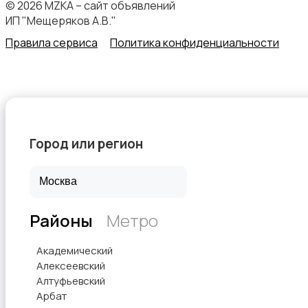
© 2026 MZKA – сайт объявлений
ИП "Мещеряков А.В."
Правила сервиса
Политика конфиденциальности
Начало карьеры
Город или регион
Образование и наука
Районы
Метро
Офисный персонал
Академический
Алексеевский
Алтуфьевский
Арбат