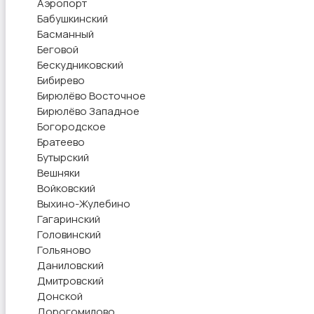
Аэропорт
Бабушкинский
Басманный
Перевозки, склад, закупки
1
Беговой
Бескудниковский
Бибирево
Бирюлёво Восточное
Бирюлёво Западное
Богородское
Братеево
Продажи
Бутырский
Вешняки
Войковский
Выхино-Жулебино
Гагаринский
Головинский
Производство
Гольяново
Даниловский
Дмитровский
Донской
Дорогомилово