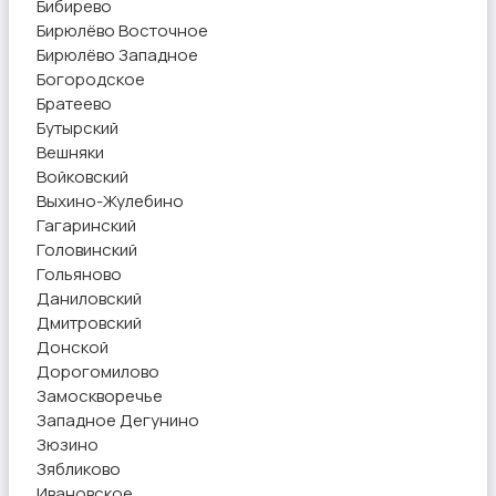
Бибирево
Бирюлёво Восточное
Бирюлёво Западное
Богородское
Братеево
Бутырский
Вешняки
Войковский
Выхино-Жулебино
Гагаринский
Головинский
Гольяново
Даниловский
Дмитровский
Донской
Дорогомилово
Замоскворечье
Западное Дегунино
Зюзино
Зябликово
Ивановское