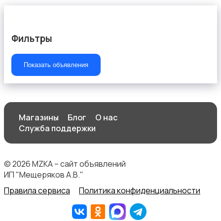
Фильтры
Штаны и шорты
Показать объявления
Другое
Магазины
Блог
О нас
Служба поддержки
© 2026 MZKA – сайт объявлений
ИП "Мещеряков А.В."
Правила сервиса
Политика конфиденциальности