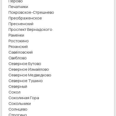
Перово
Печатники
Покровское-Стрешнево
Преображенское
Пресненский
Проспект Вернадского
Раменки
Ростокино
Рязанский
Савёловский
Свиблово
Северное Бутово
Северное Измайлово
Северное Медведково
Северное Тушино
Северный
Сокол
Соколиная Гора
Сокольники
Солнцево
Строгино