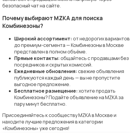
безопасный чат на сайте.
Почему выбирают MZKA для поиска
Комбинезоны?
Спецодежда
Широкий ассортимент:
от недорогих вариантов
до премиум-сегмента — Комбинезоны в Москве
представлен в полном объёме.
Прямые контакты:
общайтесь с продавцами без
посредников и скрытых комиссий.
Ежедневные обновления:
свежие объявления
Спортивная одежда
публикуются каждый день — вы не пропустите
выгодное предложение.
Бесплатное размещение:
хотите продать
Комбинезоны? Подайте объявление на MZKA за
пару минут бесплатно.
Присоединяйтесь к сообществу MZKA в Москве и
Футболки и поло
находите лучшие предложения в категории
«Комбинезоны» уже сегодня!