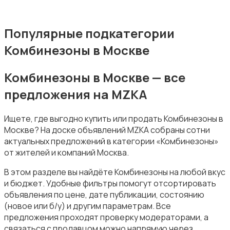
Популярные подкатегории
Комбинезоны в Москве
Пиджаки и костюмы
Комбинезоны в Москве — все
предложения на MZKA
Ищете, где выгодно купить или продать Комбинезоны в
Москве? На доске объявлений MZKA собраны сотни
Рубашки
актуальных предложений в категории «Комбинезоны»
от жителей и компаний Москва.
В этом разделе вы найдёте Комбинезоны на любой вкус
и бюджет. Удобные фильтры помогут отсортировать
объявления по цене, дате публикации, состоянию
(новое или б/у) и другим параметрам. Все
Свитеры и толстовки
предложения проходят проверку модераторами, а
связаться с продавцом можно напрямую через