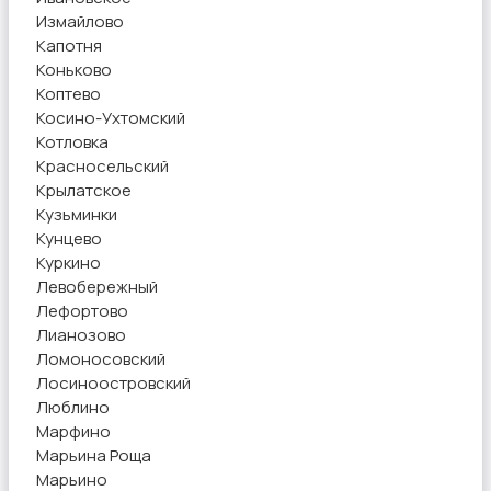
Измайлово
Капотня
Коньково
Коптево
Косино-Ухтомский
Котловка
Красносельский
Крылатское
Кузьминки
Кунцево
Куркино
Левобережный
Лефортово
Лианозово
Ломоносовский
Лосиноостровский
Люблино
Марфино
Марьина Роща
Марьино