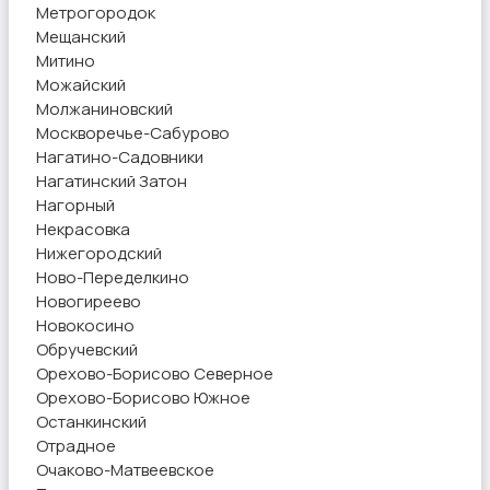
Метрогородок
Мещанский
Митино
Можайский
Молжаниновский
Москворечье-Сабурово
Нагатино-Садовники
Нагатинский Затон
Нагорный
Некрасовка
Нижегородский
Ново-Переделкино
Новогиреево
Новокосино
Обручевский
Орехово-Борисово Северное
Орехово-Борисово Южное
Останкинский
Отрадное
Очаково-Матвеевское