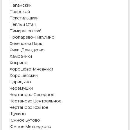
Таганский
Тверской
Текстильщики
Тёплый Стан
Тимирязевский
Тропарёво-Никулино
Филёвский Парк
Фили-Давыдково
Хамовники
Ховрино
Хорошёво-Мнёвники
Хорошёвский
Царицыно
Черёмушки
Чертаново Северное
Чертаново Центральное
Чертаново Южное
Щукино
Южное Бутово
Южное Медведково