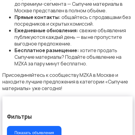
до премиум-сегмента — Сыпучие материалы в
Москве представлен в полном объёме.
Прямые контакты:
общайтесь с продавцами без
посредников и скрытых комиссий.
Ежедневные обновления:
свежие объявления
публикуются каждый день — вы не пропустите
Другое
выгодное предложение.
Бесплатное размещение:
хотите продать
Сыпучие материалы? Подайте объявление на
MZKA за пару минут бесплатно.
Присоединяйтесь к сообществу MZKA в Москве и
находите лучшие предложения в категории «Сыпучие
Сыпучие материалы
материалы» уже сегодня!
Фильтры
Показать объявления