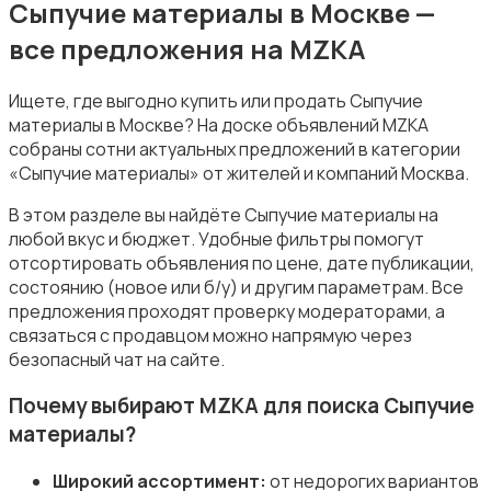
Сыпучие материалы в Москве —
все предложения на MZKA
Ищете, где выгодно купить или продать Сыпучие
материалы в Москве? На доске объявлений MZKA
собраны сотни актуальных предложений в категории
Стройматериалы
«Сыпучие материалы» от жителей и компаний Москва.
В этом разделе вы найдёте Сыпучие материалы на
любой вкус и бюджет. Удобные фильтры помогут
отсортировать объявления по цене, дате публикации,
состоянию (новое или б/у) и другим параметрам. Все
предложения проходят проверку модераторами, а
Электрика
связаться с продавцом можно напрямую через
безопасный чат на сайте.
Почему выбирают MZKA для поиска Сыпучие
материалы?
Электроинструменты
Широкий ассортимент:
от недорогих вариантов