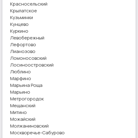
Красносельский
Крылатское
Кузьминки
Кунцево
Куркино
Левобережный
Лефортово
Лианозово
Ломоносовский
Лосиноостровский
Люблино
Марфино
Марьина Роща
Марьино
Метрогородок
Мещанский
Митино
Можайский
Молжаниновский
Москворечье-Сабурово