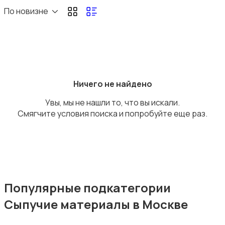
Отопление и вентиляция
По новизне
Потолки
Ничего не найдено
Увы, мы не нашли то, что вы искали.
Смягчите условия поиска и попробуйте еще раз.
Ручные инструменты
Популярные подкатегории
Сыпучие материалы в Москве
Сантехника и водоснабжение