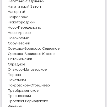
Нагатино-Садовники
Нагатинский Затон
Нагорный
Некрасовка
Нижегородский
Ново-Переделкино
Новогиреево
Новокосино
Обручевский
Орехово-Борисово Северное
Орехово-Борисово Южное
Останкинский
Отрадное
Очаково-Матвеевское
Перово
Печатники
Покровское-Стрешнево
Преображенское
Пресненский
Проспект Вернадского
Раменки