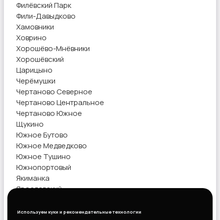
Филёвский Парк
Фили-Давыдково
Хамовники
Ховрино
Хорошёво-Мнёвники
Хорошёвский
Царицыно
Черёмушки
Чертаново Северное
Чертаново Центральное
Чертаново Южное
Щукино
Южное Бутово
Южное Медведково
Южное Тушино
Южнопортовый
Якиманка
Ярославский
Ясенево
Используем куки и рекомендательные технологии
Показать объявления