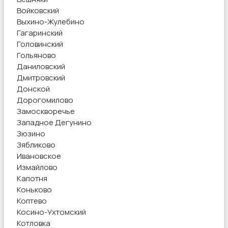
Войковский
Выхино-Жулебино
Гагаринский
Головинский
Гольяново
Даниловский
Дмитровский
Донской
Дорогомилово
Замоскворечье
Западное Дегунино
Зюзино
Зябликово
Ивановское
Измайлово
Капотня
Коньково
Коптево
Косино-Ухтомский
Котловка