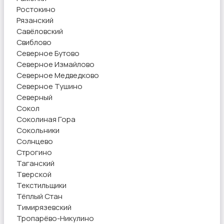
Ростокино
Рязанский
Савёловский
Свиблово
Северное Бутово
Северное Измайлово
Северное Медведково
Северное Тушино
Северный
Сокол
Соколиная Гора
Сокольники
Солнцево
Строгино
Таганский
Тверской
Текстильщики
Тёплый Стан
Тимирязевский
Тропарёво-Никулино