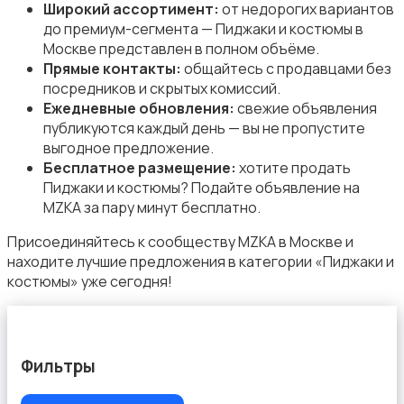
Обувь
Широкий ассортимент:
от недорогих вариантов
до премиум-сегмента — Пиджаки и костюмы в
Москве представлен в полном объёме.
Прямые контакты:
общайтесь с продавцами без
посредников и скрытых комиссий.
Ежедневные обновления:
свежие объявления
публикуются каждый день — вы не пропустите
Пиджаки и костюмы
выгодное предложение.
Бесплатное размещение:
хотите продать
Пиджаки и костюмы? Подайте объявление на
MZKA за пару минут бесплатно.
Присоединяйтесь к сообществу MZKA в Москве и
находите лучшие предложения в категории «Пиджаки и
Платья и юбки
костюмы» уже сегодня!
Фильтры
Свитеры и толстовки