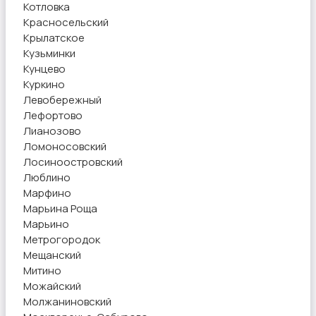
Котловка
Красносельский
Крылатское
Кузьминки
Кунцево
Куркино
Левобережный
Лефортово
Лианозово
Ломоносовский
Лосиноостровский
Люблино
Марфино
Марьина Роща
Марьино
Метрогородок
Мещанский
Митино
Можайский
Молжаниновский