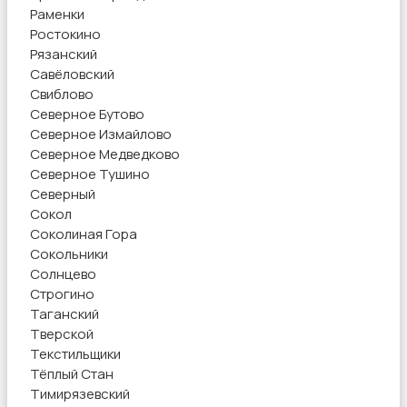
Раменки
Ростокино
Рязанский
Савёловский
Свиблово
Северное Бутово
Северное Измайлово
Северное Медведково
Северное Тушино
Северный
Сокол
Соколиная Гора
Сокольники
Солнцево
Строгино
Таганский
Тверской
Текстильщики
Тёплый Стан
Тимирязевский