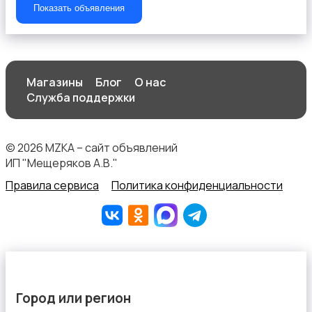
Показать объявления
Магазины
Блог
О нас
Спортивная одежда
Служба поддержки
© 2026 MZKA – сайт объявлений
ИП "Мещеряков А.В."
Правила сервиса
Политика конфиденциальности
Футболки и топы
Город или регион
Штаны и шорты