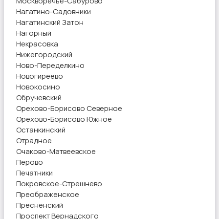
Москворечье-Сабурово
Нагатино-Садовники
Нагатинский Затон
Нагорный
Некрасовка
Нижегородский
Ново-Переделкино
Новогиреево
Новокосино
Обручевский
Орехово-Борисово Северное
Орехово-Борисово Южное
Останкинский
Отрадное
Очаково-Матвеевское
Перово
Печатники
Покровское-Стрешнево
Преображенское
Пресненский
Проспект Вернадского