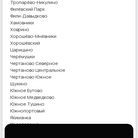
Тропарёво-Никулино
Филёвский Парк
Фили-Давыдково
Хамовники
Ховрино
Хорошёво-Мнёвники
Хорошёвский
Царицыно
Черёмушки
Чертаново Северное
Чертаново Центральное
Чертаново Южное
Щукино
Южное Бутово
Южное Медведково
Южное Тушино
Южнопортовый
Якиманка
Ярославский
Ясенево