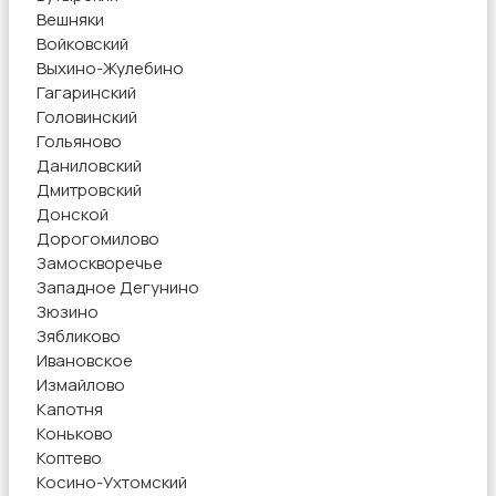
Вешняки
Войковский
Выхино-Жулебино
Гагаринский
Головинский
Гольяново
Даниловский
Дмитровский
Донской
Дорогомилово
Замоскворечье
Западное Дегунино
Зюзино
Зябликово
Ивановское
Измайлово
Капотня
Коньково
Коптево
Косино-Ухтомский