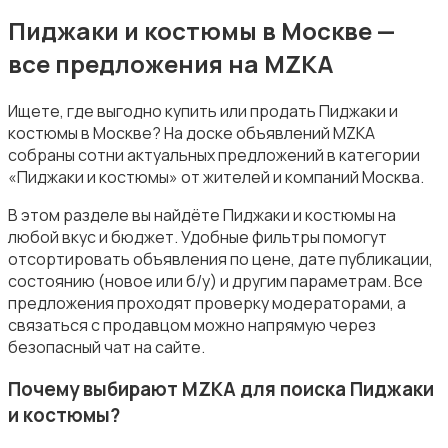
Комбинезоны
Пиджаки и костюмы в Москве —
все предложения на MZKA
Ищете, где выгодно купить или продать Пиджаки и
костюмы в Москве? На доске объявлений MZKA
собраны сотни актуальных предложений в категории
Купальники
«Пиджаки и костюмы» от жителей и компаний Москва.
В этом разделе вы найдёте Пиджаки и костюмы на
любой вкус и бюджет. Удобные фильтры помогут
отсортировать объявления по цене, дате публикации,
состоянию (новое или б/у) и другим параметрам. Все
предложения проходят проверку модераторами, а
Нижнее белье
связаться с продавцом можно напрямую через
безопасный чат на сайте.
Почему выбирают MZKA для поиска Пиджаки
и костюмы?