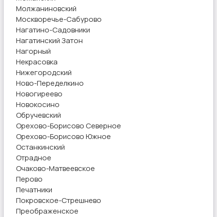
Молжаниновский
Москворечье-Сабурово
Нагатино-Садовники
Нагатинский Затон
Нагорный
Некрасовка
Нижегородский
Ново-Переделкино
Новогиреево
Новокосино
Обручевский
Орехово-Борисово Северное
Орехово-Борисово Южное
Останкинский
Отрадное
Очаково-Матвеевское
Перово
Печатники
Покровское-Стрешнево
Преображенское