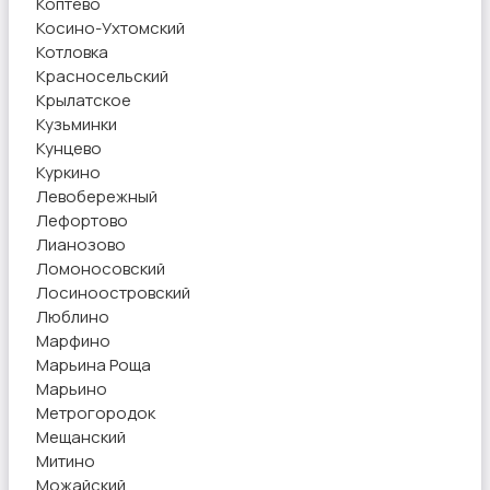
Коптево
Косино-Ухтомский
Котловка
Красносельский
Крылатское
Кузьминки
Кунцево
Куркино
Левобережный
Лефортово
Лианозово
Ломоносовский
Лосиноостровский
Люблино
Марфино
Марьина Роща
Марьино
Метрогородок
Мещанский
Митино
Можайский