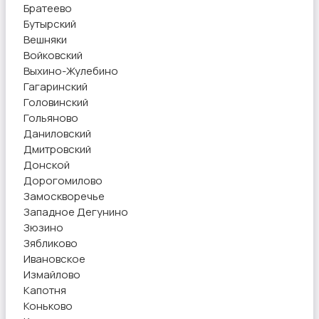
Братеево
Бутырский
Вешняки
Войковский
Выхино-Жулебино
Гагаринский
Головинский
Гольяново
Даниловский
Дмитровский
Донской
Дорогомилово
Замоскворечье
Западное Дегунино
Зюзино
Зябликово
Ивановское
Измайлово
Капотня
Коньково