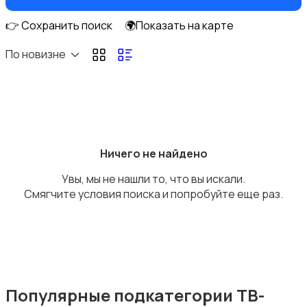
👉 Сохранить поиск
🌍Показать на карте
По новизне
DVD, Blu-ray и медиаплееры
Ничего не найдено
Увы, мы не нашли то, что вы искали.
Музыкальные центры и магнитолы
Смягчите условия поиска и попробуйте еще раз.
MP3-плееры и портативное аудио
Популярные подкатегории ТВ-