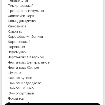
Тёплый Стан
Тимирязевский
Тропарёво-Никулино
Филёвский Парк
Фили-Давыдково
Хамовники
Ховрино
Хорошёво-Мнёвники
Хорошёвский
Царицыно
Черёмушки
Чертаново Северное
Чертаново Центральное
Чертаново Южное
Щукино
Южное Бутово
Южное Медведково
Южное Тушино
Южнопортовый
Якиманка
Ярославский