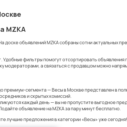
Москве
на MZKA
 На доске объявлений MZKA собраны сотни актуальных пр
т. Удобные фильтры помогут отсортировать объявления по
у модераторами, а связаться с продавцом можно напрям
до премиум-сегмента — Весы в Москве представлен в по
осредников и скрытых комиссий.
ликуются каждый день — вы не пропустите выгодное пре
Подайте объявление на MZKA за пару минут бесплатно.
те лучшие предложения в категории «Весы» уже сегодня