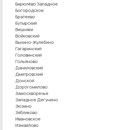
Бирюлёво Западное
Богородское
Братеево
Бутырский
Вешняки
Войковский
Выхино-Жулебино
Гагаринский
Головинский
Гольяново
Даниловский
Дмитровский
Донской
Дорогомилово
Замоскворечье
Западное Дегунино
Зюзино
Зябликово
Ивановское
Измайлово