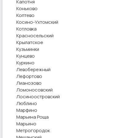
Капотня
Коньково
Коптево
Косино-Ухтомский
Котловка
Красносельский
Крылатское
Кузьминки
Кунцево
Куркино
Левобережный
Лефортово
Лианозово
Ломоносовский
Лосиноостровский
Люблино
Марфино
Марьина Роща
Марьино
Метрогородок
Мещанский