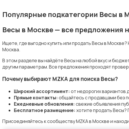
Популярные подкатегории Весы в 
Весы в Москве — все предложения 
Приготовление еды
Ищете, где выгодно купить или продать Весы в Москве?
Москва.
В этом разделе вы найдёте Весы на любой вкус и бюдже
другим параметрам. Все предложения проходят проверк
Приготовление напитков
Почему выбирают MZKA для поиска Весы?
Широкий ассортимент:
от недорогих вариантов 
Прямые контакты:
общайтесь с продавцами без п
Ежедневные обновления:
свежие объявления пуб
Бесплатное размещение:
хотите продать Весы? 
Пылесосы и пароочистители
Присоединяйтесь к сообществу MZKA в Москве и находи