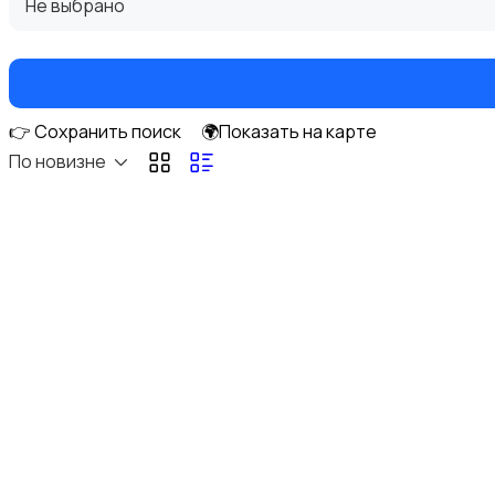
Не выбрано
👉 Сохранить поиск
🌍Показать на карте
Кулеры и фильтры для воды
По новизне
Плиты и духовые шкафы
Посудомоечные машины