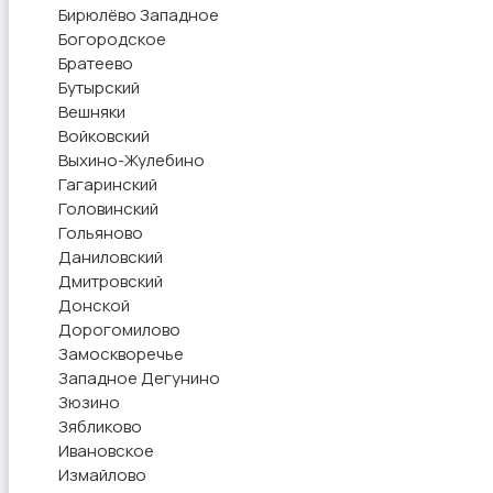
Бирюлёво Западное
Богородское
Братеево
Бутырский
Вешняки
Войковский
Выхино-Жулебино
Гагаринский
Головинский
Гольяново
Даниловский
Дмитровский
Донской
Дорогомилово
Замоскворечье
Западное Дегунино
Зюзино
Зябликово
Ивановское
Измайлово