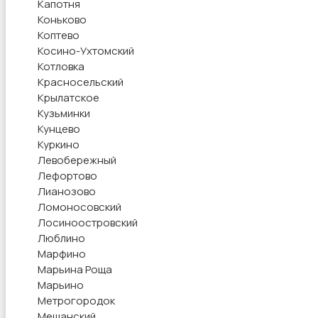
Капотня
Коньково
Коптево
Косино-Ухтомский
Котловка
Красносельский
Крылатское
Кузьминки
Кунцево
Куркино
Левобережный
Лефортово
Лианозово
Ломоносовский
Лосиноостровский
Люблино
Марфино
Марьина Роща
Марьино
Метрогородок
Мещанский