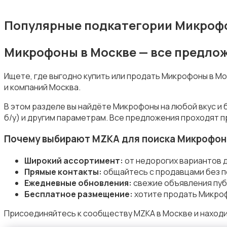
Популярные подкатегории Микроф
Микрофоны в Москве — все предло
Электронные книги
Ищете, где выгодно купить или продать Микрофоны в М
и компаний Москва.
В этом разделе вы найдёте Микрофоны на любой вкус и
б/у) и другим параметрам. Все предложения проходят п
Спутниковое и цифровое ТВ
Почему выбирают MZKA для поиска Микрофо
Широкий ассортимент:
от недорогих вариантов 
Прямые контакты:
общайтесь с продавцами без п
Ежедневные обновления:
свежие объявления пуб
Бесплатное размещение:
хотите продать Микроф
Аудиоусилители и ресиверы
Присоединяйтесь к сообществу MZKA в Москве и наход