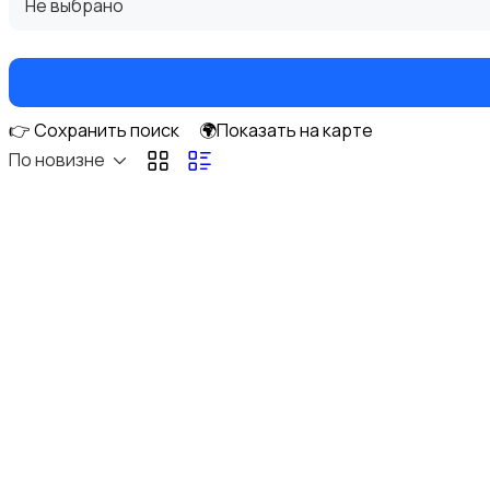
Не выбрано
👉 Сохранить поиск
🌍Показать на карте
DVD, Blu-ray и медиаплееры
По новизне
Музыкальные центры и магнитолы
MP3-плееры и портативное аудио