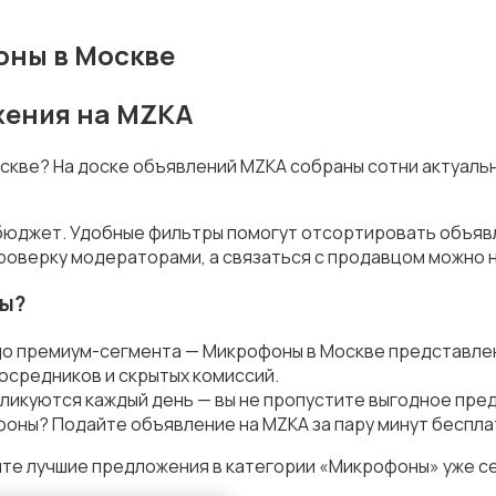
оны в Москве
жения на MZKA
оскве? На доске объявлений MZKA собраны сотни актуал
 бюджет. Удобные фильтры помогут отсортировать объявл
роверку модераторами, а связаться с продавцом можно н
ны?
до премиум-сегмента — Микрофоны в Москве представлен
осредников и скрытых комиссий.
ликуются каждый день — вы не пропустите выгодное пре
оны? Подайте объявление на MZKA за пару минут беспла
ите лучшие предложения в категории «Микрофоны» уже с