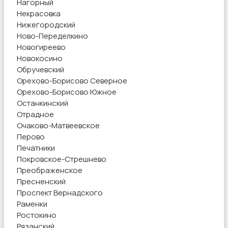
Нагорный
Некрасовка
Нижегородский
Ново-Переделкино
Новогиреево
Новокосино
Обручевский
Орехово-Борисово Северное
Орехово-Борисово Южное
Останкинский
Отрадное
Очаково-Матвеевское
Перово
Печатники
Покровское-Стрешнево
Преображенское
Пресненский
Проспект Вернадского
Раменки
Ростокино
Рязанский