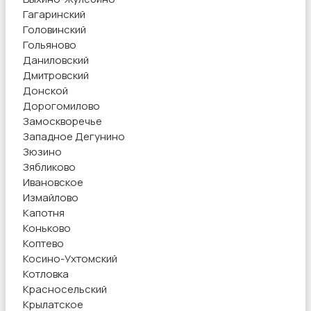
Гагаринский
Головинский
Гольяново
Даниловский
Дмитровский
Донской
Дорогомилово
Замоскворечье
Западное Дегунино
Зюзино
Зябликово
Ивановское
Измайлово
Капотня
Коньково
Коптево
Косино-Ухтомский
Котловка
Красносельский
Крылатское