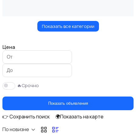
Показать все категории
Видеофильмы
Цена
Игровые приставки
🔥Срочно
Показать объявления
👉 Сохранить поиск
🌍Показать на карте
Игры для приставок и ПК
По новизне