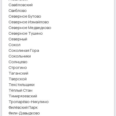
Савёловский
Свиблово
Северное Бутово
Северное Измайлово
Северное Медведково
Северное Тушино
Северный
Сокол
Соколиная Гора
Сокольники
Солнцево
Строгино
Таганский
Тверской
Текстильщики
Тёплый Стан
Тимирязевский
Тропарёво-Никулино
Филёвский Парк
Фили-Давыдково