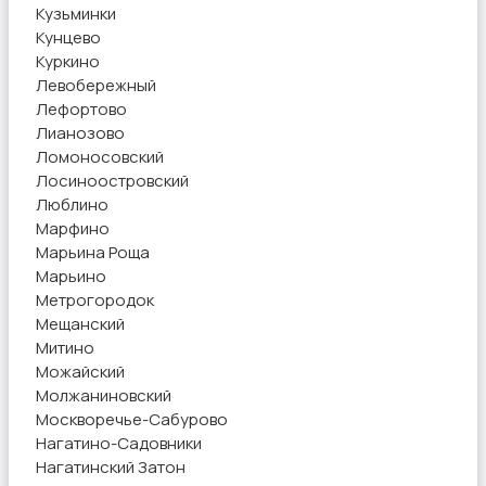
Кузьминки
Кунцево
Куркино
Левобережный
Лефортово
Лианозово
Ломоносовский
Лосиноостровский
Люблино
Марфино
Марьина Роща
Марьино
Метрогородок
Мещанский
Митино
Можайский
Молжаниновский
Москворечье-Сабурово
Нагатино-Садовники
Нагатинский Затон