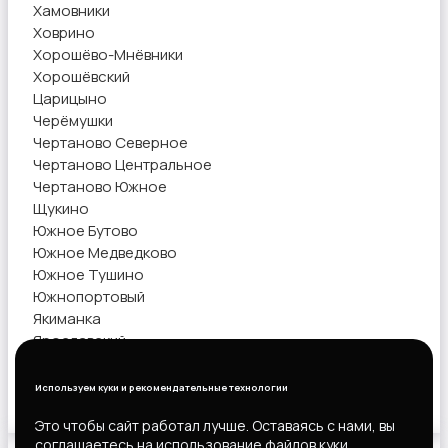
Хамовники
Ховрино
Хорошёво-Мнёвники
Хорошёвский
Царицыно
Черёмушки
Чертаново Северное
Чертаново Центральное
Чертаново Южное
Щукино
Южное Бутово
Южное Медведково
Южное Тушино
Южнопортовый
Якиманка
Ярославский
Ясенево
Используем куки и рекомендательные технологии
Показать объявления
Это чтобы сайт работал лучше. Оставаясь с нами, вы
соглашаетесь на использование файлов куки.