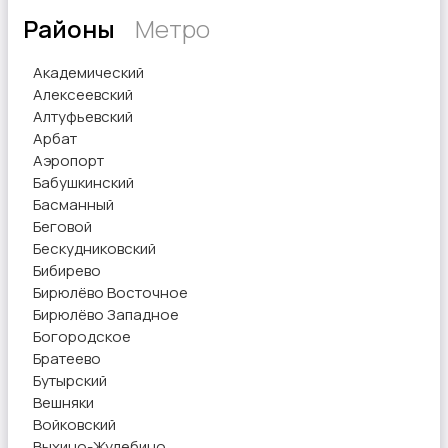
Районы
Метро
Академический
Алексеевский
Алтуфьевский
Арбат
Аэропорт
Бабушкинский
Басманный
Беговой
Бескудниковский
Бибирево
Бирюлёво Восточное
Бирюлёво Западное
Богородское
Братеево
Бутырский
Вешняки
Войковский
Выхино-Жулебино