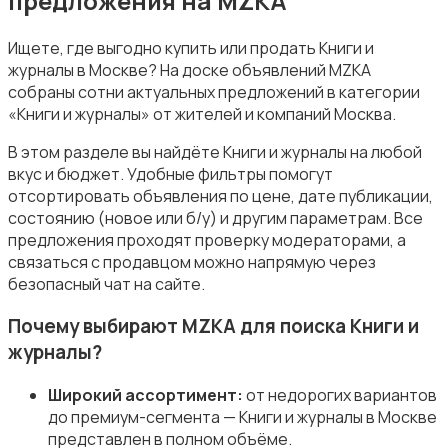
предложения на MZKA
Ищете, где выгодно купить или продать Книги и
журналы в Москве? На доске объявлений MZKA
собраны сотни актуальных предложений в категории
Музыка
«Книги и журналы» от жителей и компаний Москва.
В этом разделе вы найдёте Книги и журналы на любой
вкус и бюджет. Удобные фильтры помогут
отсортировать объявления по цене, дате публикации,
состоянию (новое или б/у) и другим параметрам. Все
предложения проходят проверку модераторами, а
Музыкальные инструменты
связаться с продавцом можно напрямую через
безопасный чат на сайте.
Почему выбирают MZKA для поиска Книги и
журналы?
Настольные игры
Широкий ассортимент:
от недорогих вариантов
до премиум-сегмента — Книги и журналы в Москве
представлен в полном объёме.