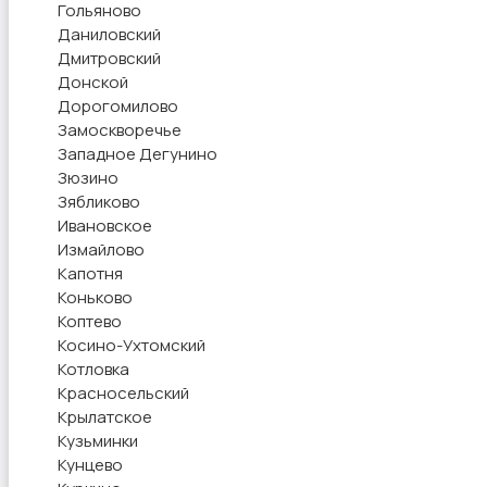
Гольяново
Даниловский
Дмитровский
Донской
Дорогомилово
Замоскворечье
Западное Дегунино
Зюзино
Зябликово
Ивановское
Измайлово
Капотня
Коньково
Коптево
Косино-Ухтомский
Котловка
Красносельский
Крылатское
Кузьминки
Кунцево