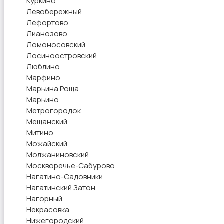
Куркино
Левобережный
Лефортово
Лианозово
Ломоносовский
Лосиноостровский
Люблино
Марфино
Марьина Роща
Марьино
Метрогородок
Мещанский
Митино
Можайский
Молжаниновский
Москворечье-Сабурово
Нагатино-Садовники
Нагатинский Затон
Нагорный
Некрасовка
Нижегородский