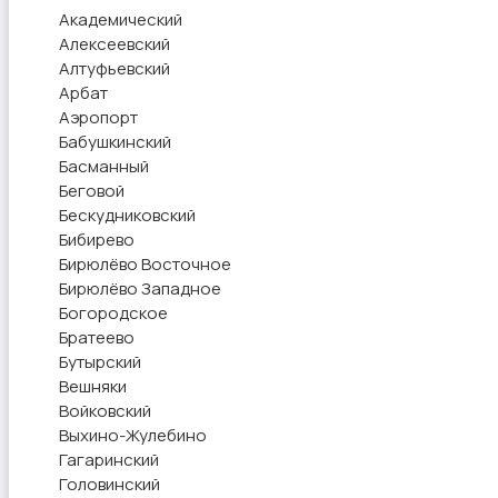
Академический
Алексеевский
Алтуфьевский
Арбат
Аэропорт
Бабушкинский
Басманный
Беговой
Бескудниковский
Бибирево
Бирюлёво Восточное
Бирюлёво Западное
Богородское
Братеево
Бутырский
Вешняки
Войковский
Выхино-Жулебино
Гагаринский
Головинский