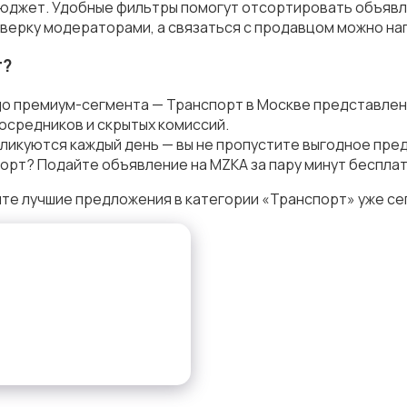
бюджет. Удобные фильтры помогут отсортировать объявле
верку модераторами, а связаться с продавцом можно на
т?
до премиум-сегмента — Транспорт в Москве представлен
осредников и скрытых комиссий.
ликуются каждый день — вы не пропустите выгодное пре
орт? Подайте объявление на MZKA за пару минут бесплат
те лучшие предложения в категории «Транспорт» уже се