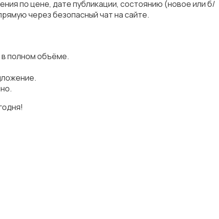
ния по цене, дате публикации, состоянию (новое или б/
прямую через безопасный чат на сайте.
 в полном объёме.
дложение.
но.
годня!