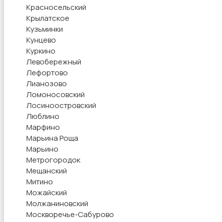
Красносельский
Крылатское
Кузьминки
Кунцево
Куркино
Левобережный
Лефортово
Лианозово
Ломоносовский
Лосиноостровский
Люблино
Марфино
Марьина Роща
Марьино
Метрогородок
Мещанский
Митино
Можайский
Молжаниновский
Москворечье-Сабурово