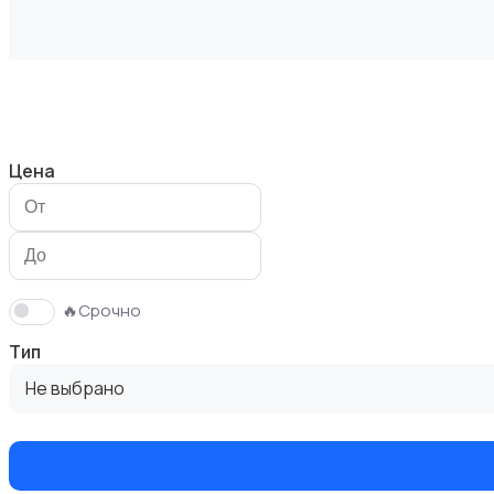
Велосипеды
Цена
Ролики и скейтбординг
🔥Срочно
Тип
Не выбрано
Самокаты и гироскутеры