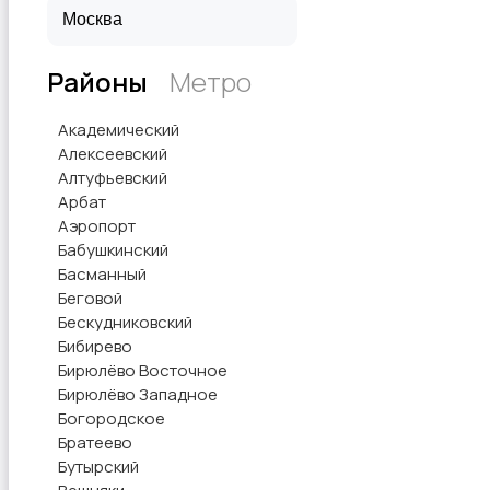
Районы
Метро
Спортивное питание
Академический
Алексеевский
Алтуфьевский
Арбат
Аэропорт
Другое
Бабушкинский
Басманный
Беговой
Бескудниковский
Бибирево
Бирюлёво Восточное
Бирюлёво Западное
Богородское
Братеево
Бутырский