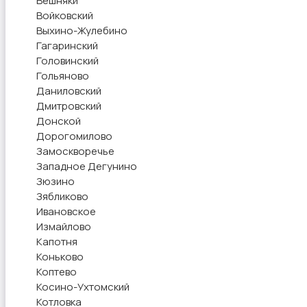
Вешняки
Войковский
Выхино-Жулебино
Гагаринский
Головинский
Гольяново
Даниловский
Дмитровский
Донской
Дорогомилово
Замоскворечье
Западное Дегунино
Зюзино
Зябликово
Ивановское
Измайлово
Капотня
Коньково
Коптево
Косино-Ухтомский
Котловка