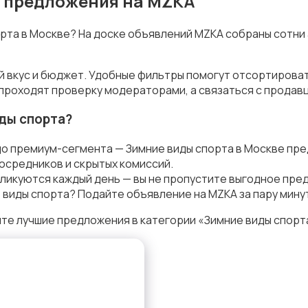
е предложения на MZKA
орта в Москве? На доске объявлений MZKA собраны сотни
й вкус и бюджет. Удобные фильтры помогут отсортироват
 проходят проверку модераторами, а связаться с продав
ды спорта?
до премиум-сегмента — Зимние виды спорта в Москве пре
осредников и скрытых комиссий.
ликуются каждый день — вы не пропустите выгодное пре
 виды спорта? Подайте объявление на MZKA за пару мину
те лучшие предложения в категории «Зимние виды спорта