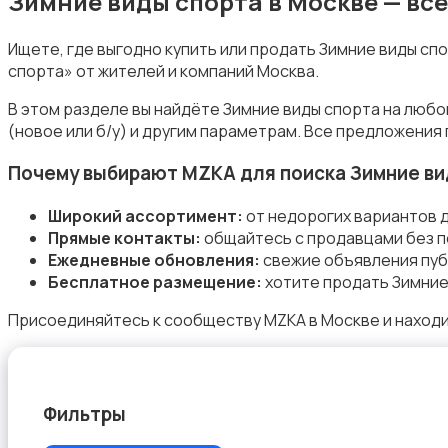
Зимние виды спорта в Москве — вс
Ищете, где выгодно купить или продать Зимние виды сп
спорта» от жителей и компаний Москва.
Зимние виды спорта
В этом разделе вы найдёте Зимние виды спорта на любо
(новое или б/у) и другим параметрам. Все предложения
Почему выбирают MZKA для поиска Зимние ви
Широкий ассортимент:
от недорогих вариантов 
Прямые контакты:
общайтесь с продавцами без п
Игры с мячом
Ежедневные обновления:
свежие объявления пуб
Бесплатное размещение:
хотите продать Зимние
Присоединяйтесь к сообществу MZKA в Москве и находи
Охота и рыбалка
Фильтры