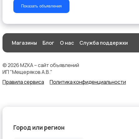
Показать объявления
Туризм и отдых на природе
Магазины
Блог
О нас
Служба поддержки
© 2026 MZKA – сайт объявлений
Теннис, бадминтон, дартс
ИП "Мещеряков А.В."
Правила сервиса
Политика конфиденциальности
Тренажеры и фитнес
Город или регион