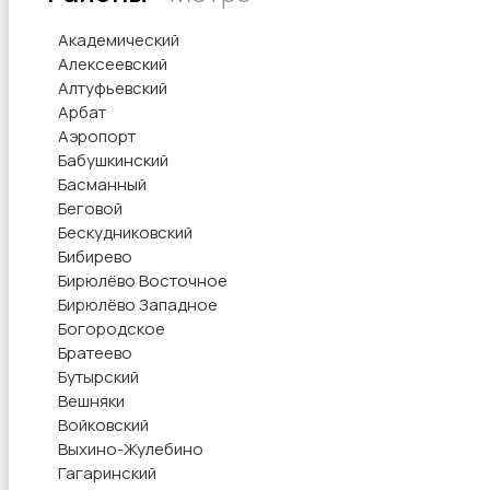
Академический
Алексеевский
Алтуфьевский
Арбат
Аэропорт
Бабушкинский
Басманный
Беговой
Бескудниковский
Бибирево
Бирюлёво Восточное
Бирюлёво Западное
Богородское
Братеево
Бутырский
Вешняки
Войковский
Выхино-Жулебино
Гагаринский