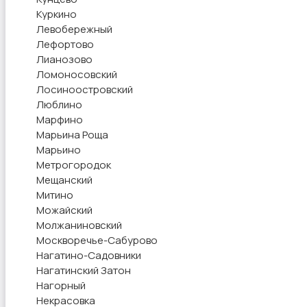
Куркино
Левобережный
Лефортово
Лианозово
Ломоносовский
Лосиноостровский
Люблино
Марфино
Марьина Роща
Марьино
Метрогородок
Мещанский
Митино
Можайский
Молжаниновский
Москворечье-Сабурово
Нагатино-Садовники
Нагатинский Затон
Нагорный
Некрасовка