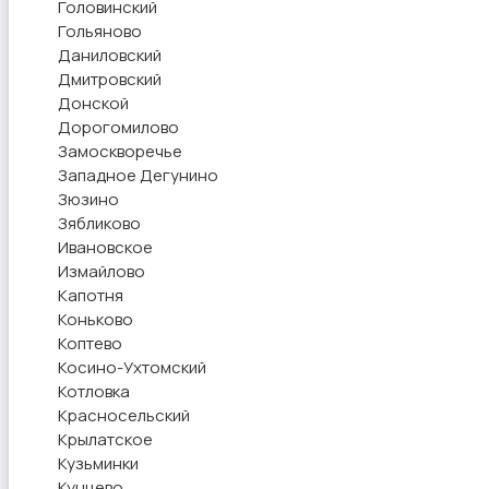
Головинский
Гольяново
Даниловский
Дмитровский
Донской
Дорогомилово
Замоскворечье
Западное Дегунино
Зюзино
Зябликово
Ивановское
Измайлово
Капотня
Коньково
Коптево
Косино-Ухтомский
Котловка
Красносельский
Крылатское
Кузьминки
Кунцево