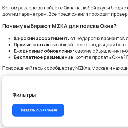
В этом разделе вы найдёте Окна на любой вкус и бюдже
другим параметрам. Все предложения проходят проверк
Почему выбирают MZKA для поиска Окна?
Стройматериалы
Широкий ассортимент:
от недорогих вариантов 
Прямые контакты:
общайтесь с продавцами без п
Ежедневные обновления:
свежие объявления пуб
Бесплатное размещение:
хотите продать Окна? 
Присоединяйтесь к сообществу MZKA в Москве и находи
Электрика
Фильтры
Электроинструменты
Показать объявления