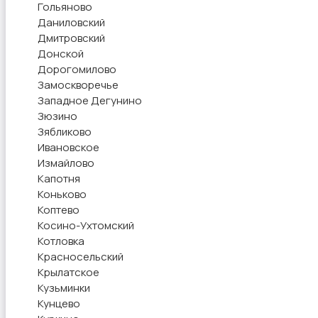
Гольяново
Даниловский
Дмитровский
Донской
Дорогомилово
Замоскворечье
Западное Дегунино
Зюзино
Зябликово
Ивановское
Измайлово
Капотня
Коньково
Коптево
Косино-Ухтомский
Котловка
Красносельский
Крылатское
Кузьминки
Кунцево