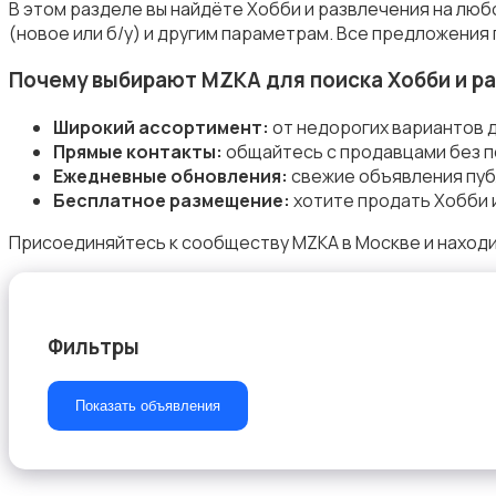
В этом разделе вы найдёте Хобби и развлечения на люб
(новое или б/у) и другим параметрам. Все предложения
Почему выбирают MZKA для поиска Хобби и р
Музыка
Широкий ассортимент:
от недорогих вариантов 
Прямые контакты:
общайтесь с продавцами без п
Ежедневные обновления:
свежие объявления пуб
Бесплатное размещение:
хотите продать Хобби 
Присоединяйтесь к сообществу MZKA в Москве и находи
Музыкальные инструменты
Фильтры
Настольные игры
Показать объявления