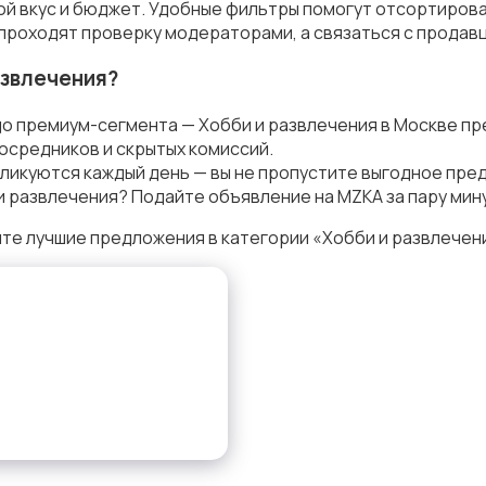
ой вкус и бюджет. Удобные фильтры помогут отсортирова
 проходят проверку модераторами, а связаться с продав
азвлечения?
до премиум-сегмента — Хобби и развлечения в Москве пр
осредников и скрытых комиссий.
ликуются каждый день — вы не пропустите выгодное пре
и развлечения? Подайте объявление на MZKA за пару мин
те лучшие предложения в категории «Хобби и развлечени