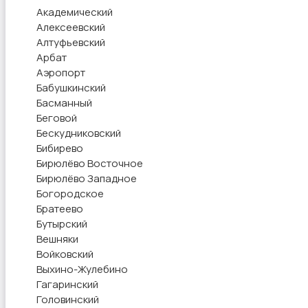
Академический
Алексеевский
Алтуфьевский
Арбат
Аэропорт
Бабушкинский
Басманный
Беговой
Бескудниковский
Бибирево
Бирюлёво Восточное
Бирюлёво Западное
Богородское
Братеево
Бутырский
Вешняки
Войковский
Выхино-Жулебино
Гагаринский
Головинский