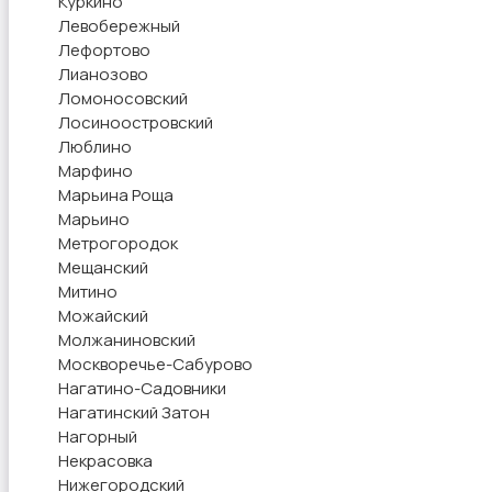
Куркино
Левобережный
Лефортово
Лианозово
Ломоносовский
Лосиноостровский
Люблино
Марфино
Марьина Роща
Марьино
Метрогородок
Мещанский
Митино
Можайский
Молжаниновский
Москворечье-Сабурово
Нагатино-Садовники
Нагатинский Затон
Нагорный
Некрасовка
Нижегородский