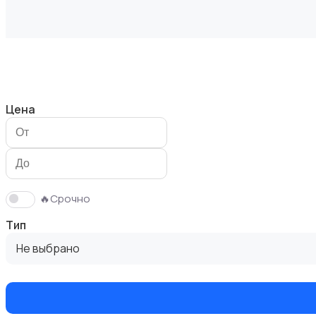
Здоровье и уход
Цена
Игрушки и игры
🔥Срочно
Тип
Не выбрано
Коляски