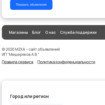
Показать объявления
Товары для учебы
Магазины
Блог
О нас
Служба поддержки
© 2026 MZKA – сайт объявлений
Другое
ИП "Мещеряков А.В."
Правила сервиса
Политика конфиденциальности
Детская одежда и обувь
Город или регион