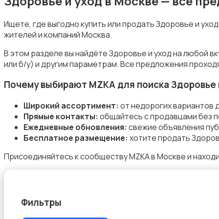
Здоровье и уход в Москве — все п
Ищете, где выгодно купить или продать Здоровье и ухо
жителей и компаний Москва.
Подгузники и горшки
В этом разделе вы найдёте Здоровье и уход на любой в
или б/у) и другим параметрам. Все предложения проход
Почему выбирают MZKA для поиска Здоровье 
Широкий ассортимент:
от недорогих вариантов д
Прямые контакты:
общайтесь с продавцами без п
Радио- и видеоняни
Ежедневные обновления:
свежие объявления пуб
Бесплатное размещение:
хотите продать Здоровь
Присоединяйтесь к сообществу MZKA в Москве и находи
Товары для мам
Фильтры