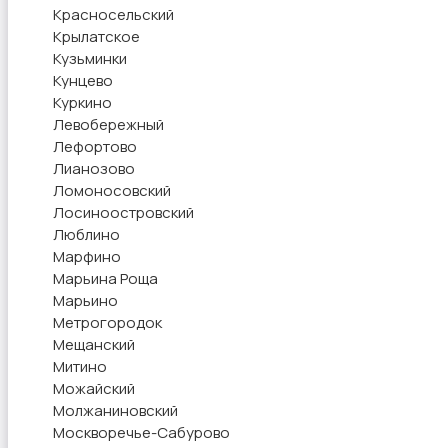
Красносельский
Крылатское
Кузьминки
Кунцево
Куркино
Левобережный
Лефортово
Лианозово
Ломоносовский
Лосиноостровский
Люблино
Марфино
Марьина Роща
Марьино
Метрогородок
Мещанский
Митино
Можайский
Молжаниновский
Москворечье-Сабурово