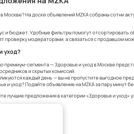
редложения на MZKA
д в Москве? На доске объявлений MZKA собраны сотни акт
кус и бюджет. Удобные фильтры помогут отсортировать о
ят проверку модераторами, а связаться с продавцом мож
и уход?
о премиум-сегмента — Здоровье и уход в Москве предст
осредников и скрытых комиссий.
ликуются каждый день — вы не пропустите выгодное пре
е и уход? Подайте объявление на MZKA за пару минут бе
те лучшие предложения в категории «Здоровье и уход» у