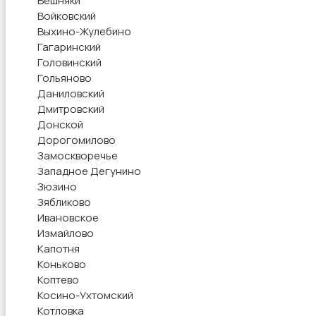
Вешняки
Войковский
Выхино-Жулебино
Гагаринский
Головинский
Гольяново
Даниловский
Дмитровский
Донской
Дорогомилово
Замоскворечье
Западное Дегунино
Зюзино
Зябликово
Ивановское
Измайлово
Капотня
Коньково
Коптево
Косино-Ухтомский
Котловка