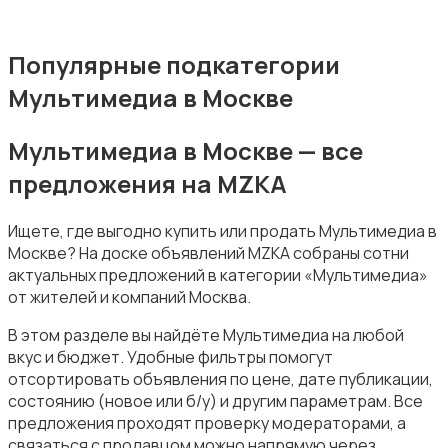
Популярные подкатегории
Мультимедиа в Москве
Накопители данных и картридеры
Мультимедиа в Москве — все
предложения на MZKA
Ищете, где выгодно купить или продать Мультимедиа в
Москве? На доске объявлений MZKA собраны сотни
Программное обеспечение
актуальных предложений в категории «Мультимедиа»
от жителей и компаний Москва.
В этом разделе вы найдёте Мультимедиа на любой
вкус и бюджет. Удобные фильтры помогут
отсортировать объявления по цене, дате публикации,
состоянию (новое или б/у) и другим параметрам. Все
Рули, джойстики, геймпады
предложения проходят проверку модераторами, а
связаться с продавцом можно напрямую через