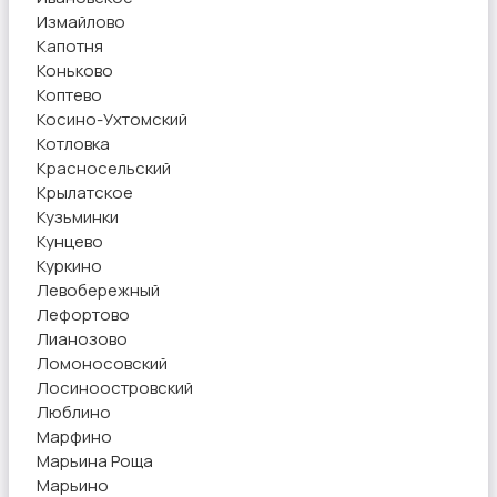
Измайлово
Капотня
Коньково
Коптево
Косино-Ухтомский
Котловка
Красносельский
Крылатское
Кузьминки
Кунцево
Куркино
Левобережный
Лефортово
Лианозово
Ломоносовский
Лосиноостровский
Люблино
Марфино
Марьина Роща
Марьино