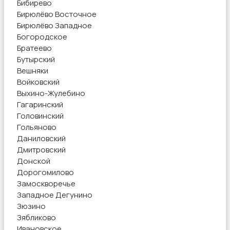
Бибирево
Бирюлёво Восточное
Бирюлёво Западное
Богородское
Братеево
Бутырский
Вешняки
Войковский
Выхино-Жулебино
Гагаринский
Головинский
Гольяново
Даниловский
Дмитровский
Донской
Дорогомилово
Замоскворечье
Западное Дегунино
Зюзино
Зябликово
Ивановское