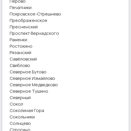
Перово
Печатники
Покровское-Стрешнево
Преображенское
Пресненский
Проспект Вернадского
Раменки
Ростокино
Рязанский
Савёловский
Свиблово
Северное Бутово
Северное Измайлово
Северное Медведково
Северное Тушино
Северный
Сокол
Соколиная Гора
Сокольники
Солнцево
Строгино