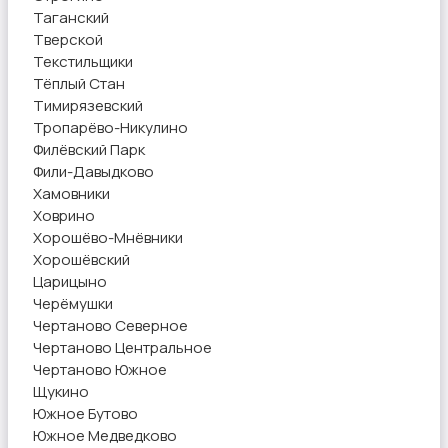
Таганский
Тверской
Текстильщики
Тёплый Стан
Тимирязевский
Тропарёво-Никулино
Филёвский Парк
Фили-Давыдково
Хамовники
Ховрино
Хорошёво-Мнёвники
Хорошёвский
Царицыно
Черёмушки
Чертаново Северное
Чертаново Центральное
Чертаново Южное
Щукино
Южное Бутово
Южное Медведково