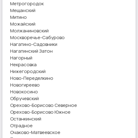
Метрогородок
Мещанский
Митино
Можайский
Молжаниновский
Москворечье-Сабурово
Нагатино-Садовники
Нагатинский Затон
Нагорный
Некрасовка
Нижегородский
Ново-Переделкино
Новогиреево
Новокосино
Обручевский
Орехово-Борисово Северное
Орехово-Борисово Южное
Останкинский
Отрадное
Очаково-Матвеевское