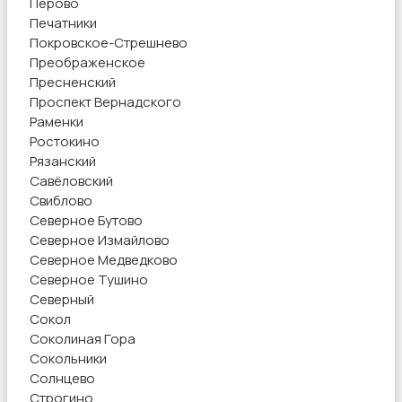
Перово
Печатники
Покровское-Стрешнево
Преображенское
Пресненский
Проспект Вернадского
Раменки
Ростокино
Рязанский
Савёловский
Свиблово
Северное Бутово
Северное Измайлово
Северное Медведково
Северное Тушино
Северный
Сокол
Соколиная Гора
Сокольники
Солнцево
Строгино