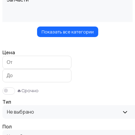
Показать все категории
Шины и диски
Цена
Масла и автохимия
🔥Срочно
Тип
Не выбрано
Пол
Автоэлектроника и GPS