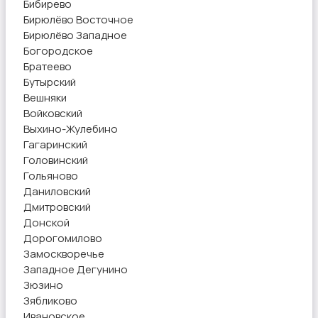
Бибирево
Бирюлёво Восточное
Бирюлёво Западное
Богородское
Братеево
Бутырский
Вешняки
Войковский
Выхино-Жулебино
Гагаринский
Головинский
Гольяново
Даниловский
Дмитровский
Донской
Дорогомилово
Замоскворечье
Западное Дегунино
Зюзино
Зябликово
Ивановское