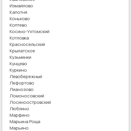
Измайлово
Капотня
Коньково
Коптево
Косино-Ухтомский
Котловка
Красносельский
Крылатское
Кузьминки
Кунцево
Куркино
Левобережный
Лефортово
Лианозово
Ломоносовский
Лосиноостровский
Люблино
Марфино
Марьина Роща
Марьино