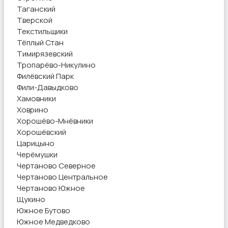
Таганский
Тверской
Текстильщики
Тёплый Стан
Тимирязевский
Тропарёво-Никулино
Филёвский Парк
Фили-Давыдково
Хамовники
Ховрино
Хорошёво-Мнёвники
Хорошёвский
Царицыно
Черёмушки
Чертаново Северное
Чертаново Центральное
Чертаново Южное
Щукино
Южное Бутово
Южное Медведково