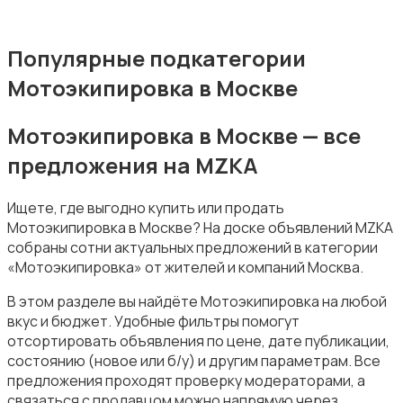
Популярные подкатегории
Мотоэкипировка в Москве
Багажные системы и прицепы
Мотоэкипировка в Москве — все
предложения на MZKA
Ищете, где выгодно купить или продать
Мотоэкипировка в Москве? На доске объявлений MZKA
Мотоэкипировка
собраны сотни актуальных предложений в категории
«Мотоэкипировка» от жителей и компаний Москва.
В этом разделе вы найдёте Мотоэкипировка на любой
вкус и бюджет. Удобные фильтры помогут
отсортировать объявления по цене, дате публикации,
состоянию (новое или б/у) и другим параметрам. Все
Другое
предложения проходят проверку модераторами, а
связаться с продавцом можно напрямую через