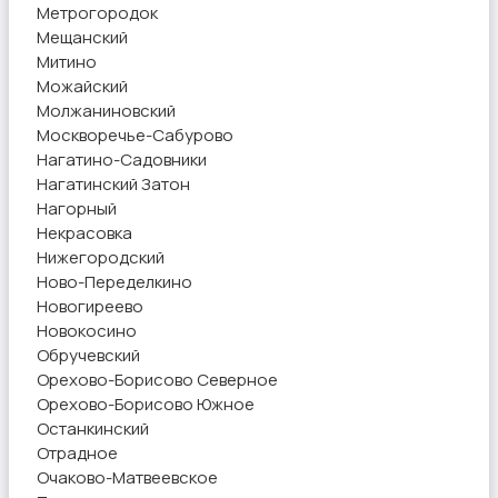
Метрогородок
Мещанский
Митино
Можайский
Молжаниновский
Москворечье-Сабурово
Нагатино-Садовники
Нагатинский Затон
Нагорный
Некрасовка
Нижегородский
Ново-Переделкино
Новогиреево
Новокосино
Обручевский
Орехово-Борисово Северное
Орехово-Борисово Южное
Останкинский
Отрадное
Очаково-Матвеевское