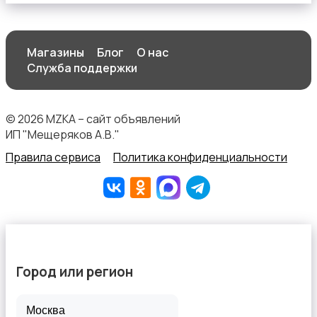
Магазины
Блог
О нас
Спортивная одежда
Служба поддержки
© 2026 MZKA – сайт объявлений
ИП "Мещеряков А.В."
Правила сервиса
Политика конфиденциальности
Футболки и топы
Город или регион
Штаны и шорты