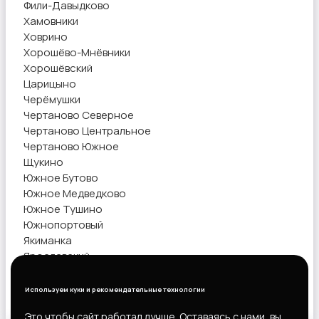
Фили-Давыдково
Хамовники
Ховрино
Хорошёво-Мнёвники
Хорошёвский
Царицыно
Черёмушки
Чертаново Северное
Чертаново Центральное
Чертаново Южное
Щукино
Южное Бутово
Южное Медведково
Южное Тушино
Южнопортовый
Якиманка
Ярославский
Ясенево
Используем куки и рекомендательные технологии
Показать объявления
Это чтобы сайт работал лучше. Оставаясь с нами, вы