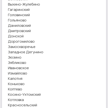
Выхино-Жулебино
Гагаринский
Головинский
Гольяново
Даниловский
Дмитровский
Донской
Дорогомилово
Замоскворечье
Западное Дегунино
Зюзино
Зябликово
Ивановское
Измайлово
Капотня
Коньково
Коптево
Косино-Ухтомский
Котловка
Красносельский