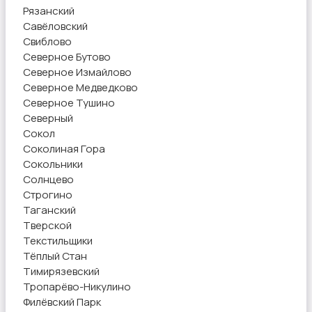
Рязанский
Савёловский
Свиблово
Северное Бутово
Северное Измайлово
Северное Медведково
Северное Тушино
Северный
Сокол
Соколиная Гора
Сокольники
Солнцево
Строгино
Таганский
Тверской
Текстильщики
Тёплый Стан
Тимирязевский
Тропарёво-Никулино
Филёвский Парк