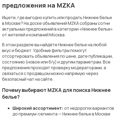
предложения на MZKA
Ищете, где выгодно купить или продать Нижнее белье
в Москве? На доске объявлений MZKA собраны сотни
актуальных предложений в категории «Нижнее белье»
Купальники
от жителей и компаний Москва.
В этом разделе вы найдёте Нижнее белье на любой
вкус и бюджет. Удобные фильтры помогут
отсортировать объявления по цене, дате публикации,
состоянию (новое или б/у) и другим параметрам. Все
предложения проходят проверку модераторами, а
Нижнее белье
связаться с продавцом можно напрямую через
безопасный чат на сайте.
Почему выбирают MZKA для поиска Нижнее
белье?
Обувь
Широкий ассортимент:
от недорогих вариантов
до премиум-сегмента — Нижнее белье в Москве