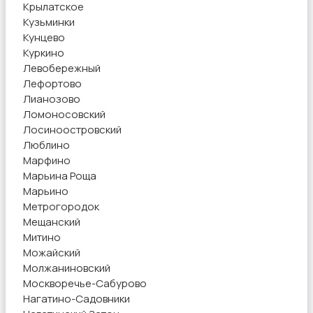
Крылатское
Кузьминки
Кунцево
Куркино
Левобережный
Лефортово
Лианозово
Ломоносовский
Лосиноостровский
Люблино
Марфино
Марьина Роща
Марьино
Метрогородок
Мещанский
Митино
Можайский
Молжаниновский
Москворечье-Сабурово
Нагатино-Садовники