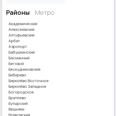
Районы
Метро
Другое
Академический
Алексеевский
Алтуфьевский
Арбат
Аэропорт
Бабушкинский
Басманный
Беговой
Бескудниковский
Бибирево
Бирюлёво Восточное
Бирюлёво Западное
Богородское
Братеево
Бутырский
Вешняки
Войковский