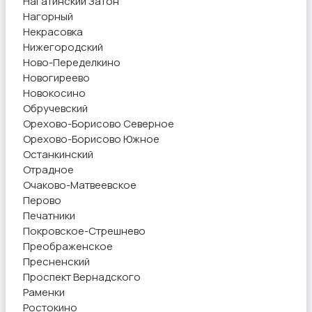
Нагатинский Затон
Нагорный
Некрасовка
Нижегородский
Ново-Переделкино
Новогиреево
Новокосино
Обручевский
Орехово-Борисово Северное
Орехово-Борисово Южное
Останкинский
Отрадное
Очаково-Матвеевское
Перово
Печатники
Покровское-Стрешнево
Преображенское
Пресненский
Проспект Вернадского
Раменки
Ростокино