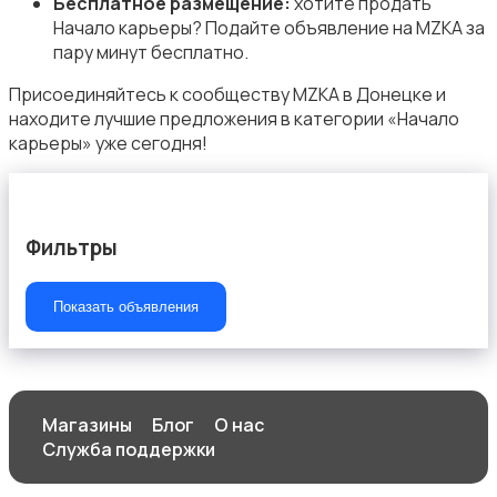
Бесплатное размещение:
хотите продать
Начало карьеры? Подайте объявление на MZKA за
пару минут бесплатно.
Начало карьеры
Присоединяйтесь к сообществу MZKA в Донецке и
находите лучшие предложения в категории «Начало
карьеры» уже сегодня!
Образование и наука
Фильтры
Показать объявления
Офисный персонал
Магазины
Блог
О нас
Служба поддержки