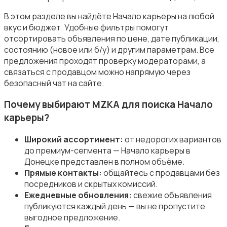
В этом разделе вы найдёте Начало карьеры на любой
вкус и бюджет. Удобные фильтры помогут
отсортировать объявления по цене, дате публикации,
Магазины
состоянию (новое или б/у) и другим параметрам. Все
предложения проходят проверку модераторами, а
связаться с продавцом можно напрямую через
безопасный чат на сайте.
Почему выбирают MZKA для поиска Начало
карьеры?
Маркетинг и реклама
Широкий ассортимент:
от недорогих вариантов
до премиум-сегмента — Начало карьеры в
Донецке представлен в полном объёме.
Прямые контакты:
общайтесь с продавцами без
посредников и скрытых комиссий.
Медицина
Ежедневные обновления:
свежие объявления
публикуются каждый день — вы не пропустите
выгодное предложение.