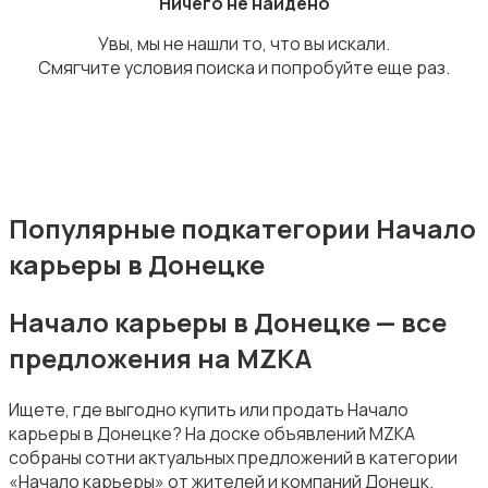
Ничего не найдено
Увы, мы не нашли то, что вы искали.
Смягчите условия поиска и попробуйте еще раз.
Издательства и СМИ
Популярные подкатегории Начало
карьеры в Донецке
Информационные технологии
Начало карьеры в Донецке — все
предложения на MZKA
Ищете, где выгодно купить или продать Начало
Искусство и развлечения
карьеры в Донецке? На доске объявлений MZKA
собраны сотни актуальных предложений в категории
«Начало карьеры» от жителей и компаний Донецк.