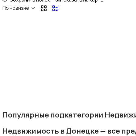
По новизне
Аренда комнаты длительно
Аренда дома длительно
Популярные подкатегории Недвиж
Аренда квартиры посуточно
Недвижимость в Донецке — все пр