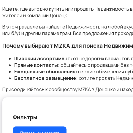
Ищете, где выгодно купить или продать Недвижимость 
жителей и компаний Донецк.
Аренда комнаты посуточно
В этом разделе вы найдёте Недвижимость на любой вку
или б/у) и другим параметрам. Все предложения проход
Почему выбирают MZKA для поиска Недвижим
Широкий ассортимент:
от недорогих вариантов 
Прямые контакты:
общайтесь с продавцами без п
Аренда дома посуточно
Ежедневные обновления:
свежие объявления пуб
Бесплатное размещение:
хотите продать Недвиж
Присоединяйтесь к сообществу MZKA в Донецке и нахо
Коммерческая недвижимость
Фильтры