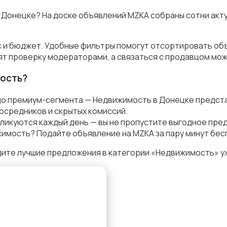
в Донецке? На доске объявлений MZKA собраны сотни ак
с и бюджет. Удобные фильтры помогут отсортировать объ
ят проверку модераторами, а связаться с продавцом мож
ость?
до премиум-сегмента — Недвижимость в Донецке предста
осредников и скрытых комиссий.
ликуются каждый день — вы не пропустите выгодное пре
имость? Подайте объявление на MZKA за пару минут бес
дите лучшие предложения в категории «Недвижимость» у