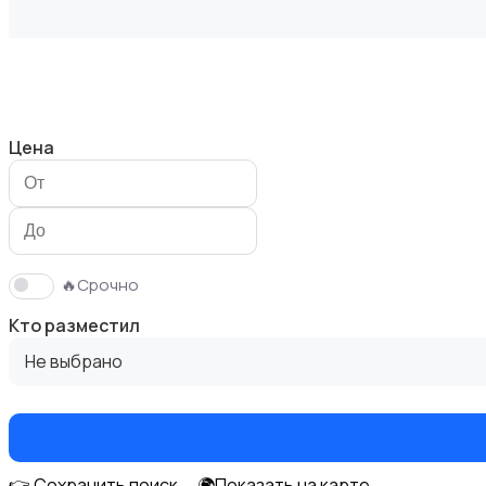
Продажа дома
Цена
Продажа участка
🔥Срочно
Кто разместил
Не выбрано
Аренда квартиры длительно
👉 Сохранить поиск
🌍Показать на карте