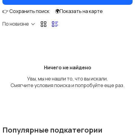
👉 Сохранить поиск
🌍Показать на карте
По новизне
DVD, Blu-ray и медиаплееры
Ничего не найдено
Увы, мы не нашли то, что вы искали.
Музыкальные центры и магнитолы
Смягчите условия поиска и попробуйте еще раз.
MP3-плееры и портативное аудио
Популярные подкатегории