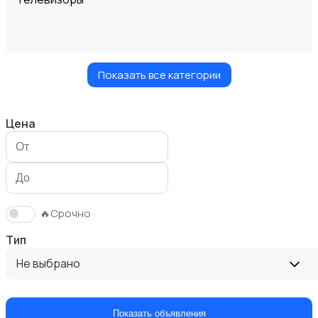
Показать все категории
Проекторы
Цена
Акустика, колонки, сабвуферы
🔥Срочно
Тип
Не выбрано
Домашние кинотеатры
Показать объявления