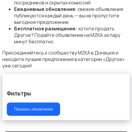
посредников и скрытых комиссий.
Ежедневные обновления:
свежие объявления
публикуются каждый день — вы не пропустите
выгодное предложение.
Туризм и отдых на природе
Бесплатное размещение:
хотите продать
Другое? Подайте объявление на MZKA за пару
минут бесплатно.
Присоединяйтесь к сообществу MZKA в Донецке и
находите лучшие предложения в категории «Другое»
уже сегодня!
Теннис, бадминтон, дартс
Фильтры
Показать объявления
Тренажеры и фитнес