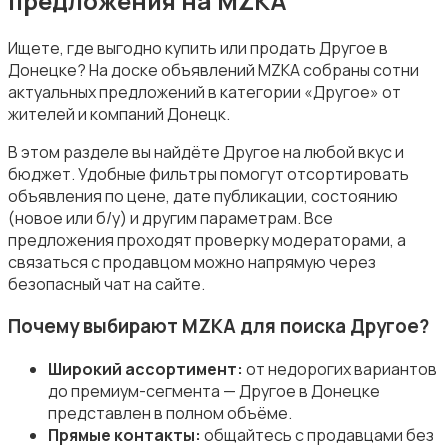
предложения на MZKA
Ищете, где выгодно купить или продать Другое в
Донецке? На доске объявлений MZKA собраны сотни
актуальных предложений в категории «Другое» от
Зимние виды спорта
жителей и компаний Донецк.
В этом разделе вы найдёте Другое на любой вкус и
бюджет. Удобные фильтры помогут отсортировать
объявления по цене, дате публикации, состоянию
(новое или б/у) и другим параметрам. Все
предложения проходят проверку модераторами, а
Игры с мячом
связаться с продавцом можно напрямую через
безопасный чат на сайте.
Почему выбирают MZKA для поиска Другое?
Широкий ассортимент:
от недорогих вариантов
Охота и рыбалка
до премиум-сегмента — Другое в Донецке
представлен в полном объёме.
Прямые контакты:
общайтесь с продавцами без