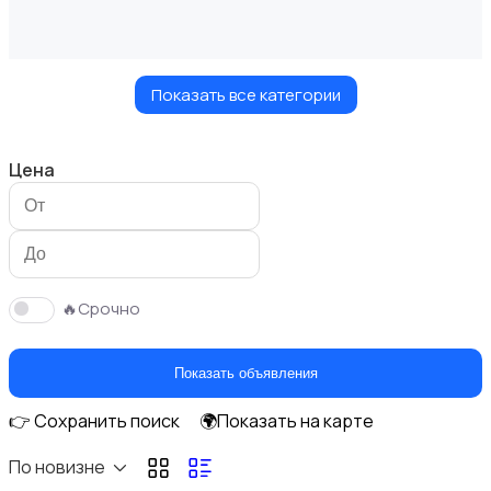
Показать все категории
Велосипеды
Цена
Ролики и скейтбординг
🔥Срочно
Показать объявления
👉 Сохранить поиск
🌍Показать на карте
Самокаты и гироскутеры
По новизне