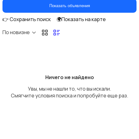
Перевозки
Показать объявления
👉 Сохранить поиск
🌍Показать на карте
По новизне
Ремонт и строительство
Ничего не найдено
Увы, мы не нашли то, что вы искали.
Компьютерные услуги
Смягчите условия поиска и попробуйте еще раз.
Деловые услуги