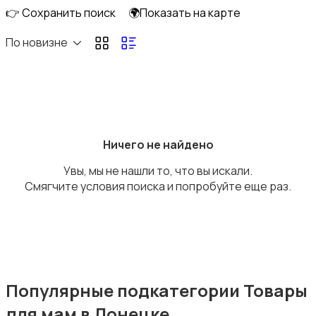
👉 Сохранить поиск
🌍Показать на карте
По новизне
Кормление и питание
Ничего не найдено
Увы, мы не нашли то, что вы искали.
Купание
Смягчите условия поиска и попробуйте еще раз.
Обустройство детской
Популярные подкатегории Товары
для мам в Донецке