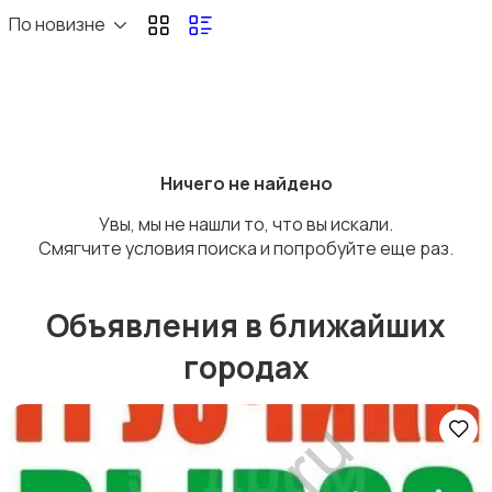
Перевозки
По новизне
Ремонт и строительство
Ничего не найдено
Увы, мы не нашли то, что вы искали.
Смягчите условия поиска и попробуйте еще раз.
Объявления в ближайших
Компьютерные услуги
городах
Деловые услуги