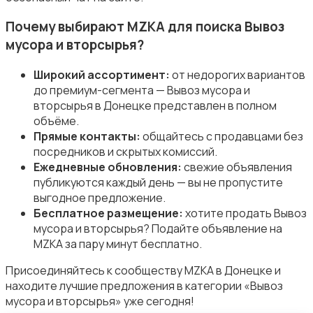
Почему выбирают MZKA для поиска Вывоз
мусора и вторсырья?
Широкий ассортимент:
от недорогих вариантов
Продукты питания
до премиум-сегмента — Вывоз мусора и
вторсырья в Донецке представлен в полном
объёме.
Прямые контакты:
общайтесь с продавцами без
посредников и скрытых комиссий.
Ежедневные обновления:
свежие объявления
публикуются каждый день — вы не пропустите
Уход за животными
выгодное предложение.
Бесплатное размещение:
хотите продать Вывоз
мусора и вторсырья? Подайте объявление на
MZKA за пару минут бесплатно.
Присоединяйтесь к сообществу MZKA в Донецке и
Другое
находите лучшие предложения в категории «Вывоз
мусора и вторсырья» уже сегодня!