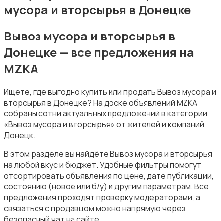
мусора и вторсырья в Донецке
Вывоз мусора и вторсырья в
Донецке — все предложения на
Организация праздников
MZKA
Ищете, где выгодно купить или продать Вывоз мусора и
вторсырья в Донецке? На доске объявлений MZKA
собраны сотни актуальных предложений в категории
«Вывоз мусора и вторсырья» от жителей и компаний
Донецк.
Фото- и видеосъемка
В этом разделе вы найдёте Вывоз мусора и вторсырья
на любой вкус и бюджет. Удобные фильтры помогут
отсортировать объявления по цене, дате публикации,
состоянию (новое или б/у) и другим параметрам. Все
предложения проходят проверку модераторами, а
Изготовление на заказ
связаться с продавцом можно напрямую через
безопасный чат на сайте.