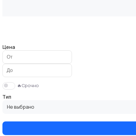
Измерительные инструменты
Цена
Окна
🔥Срочно
Тип
Не выбрано
Отопление и вентиляция