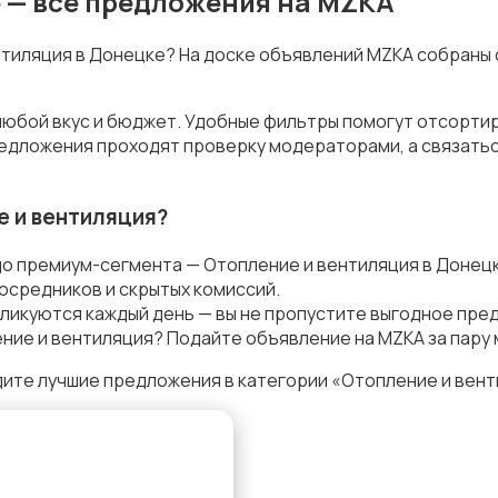
 — все предложения на MZKA
ентиляция в Донецке? На доске объявлений MZKA собраны
любой вкус и бюджет. Удобные фильтры помогут отсортир
предложения проходят проверку модераторами, а связать
е и вентиляция?
до премиум-сегмента — Отопление и вентиляция в Донец
осредников и скрытых комиссий.
ликуются каждый день — вы не пропустите выгодное пре
ние и вентиляция? Подайте объявление на MZKA за пару 
ите лучшие предложения в категории «Отопление и вент