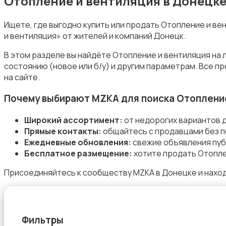
Отопление и вентиляция в Донецке
Ищете, где выгодно купить или продать Отопление и в
и вентиляция» от жителей и компаний Донецк.
Стройматериалы
В этом разделе вы найдёте Отопление и вентиляция на 
состоянию (новое или б/у) и другим параметрам. Все 
на сайте.
Почему выбирают MZKA для поиска Отоплени
Широкий ассортимент:
от недорогих вариантов 
Электрика
Прямые контакты:
общайтесь с продавцами без п
Ежедневные обновления:
свежие объявления пуб
Бесплатное размещение:
хотите продать Отопле
Присоединяйтесь к сообществу MZKA в Донецке и наход
Электроинструменты
Фильтры