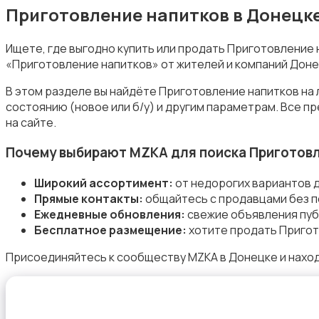
Приготовление напитков в Донецк
Ищете, где выгодно купить или продать Приготовление
«Приготовление напитков» от жителей и компаний Доне
Приготовление еды
В этом разделе вы найдёте Приготовление напитков на 
состоянию (новое или б/у) и другим параметрам. Все 
на сайте.
Почему выбирают MZKA для поиска Приготовл
Широкий ассортимент:
от недорогих вариантов 
Приготовление напитков
Прямые контакты:
общайтесь с продавцами без п
Ежедневные обновления:
свежие объявления пуб
Бесплатное размещение:
хотите продать Пригот
Присоединяйтесь к сообществу MZKA в Донецке и наход
Пылесосы и пароочистители