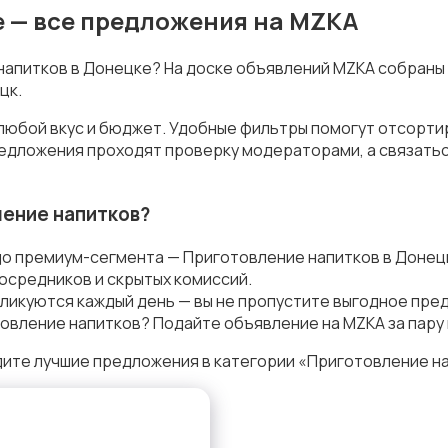
е — все предложения на MZKA
 напитков в Донецке? На доске объявлений MZKA собраны
цк.
любой вкус и бюджет. Удобные фильтры помогут отсортир
предложения проходят проверку модераторами, а связать
ение напитков?
до премиум-сегмента — Приготовление напитков в Донец
осредников и скрытых комиссий.
ликуются каждый день — вы не пропустите выгодное пре
овление напитков? Подайте объявление на MZKA за пару 
ите лучшие предложения в категории «Приготовление на