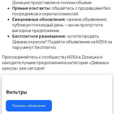
Донецке представлен в полном объёме.
Прямые контакты:
общайтесь с продавцами без
посредников и скрытых комиссий.
Текстиль и ковры
Ежедневные обновления:
свежие объявления
публикуются каждый день — вы не пропустите
выгодное предложение.
Бесплатное размещение:
хотите продать
Диваны и кресла? Подайте объявление на MZKA за
пару минут бесплатно.
Шкафы и комоды
Присоединяйтесь к сообществу MZKA в Донецке и
находите лучшие предложения в категории «Диваны и
кресла» уже сегодня!
Фильтры
Другое
18
Показать объявления