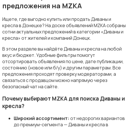
предложения на MZKA
Ищете, где выгодно купить или продать Диваны и
Сад и огород
кресла в Донецке? На доске объявлений MZKA собраны
сотни актуальных предложений в категории «Диваны и
кресла» от жителей и компаний Донецк.
В этом разделе вы найдёте Диваны и кресла на любой
вкус и бюджет. Удобные фильтры помогут
отсортировать объявления по цене, дате публикации,
Садовая мебель
состоянию (новое или б/у) и другим параметрам. Все
предложения проходят проверку модераторами, а
связаться с продавцом можно напрямую через
безопасный чат на сайте.
Почему выбирают MZKA для поиска Диваны и
кресла?
Столы и стулья
Широкий ассортимент:
от недорогих вариантов
до премиум-сегмента — Диваны и кресла в