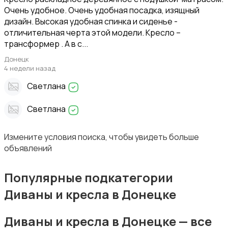
Очень удобное. Очень удобная посадка, изящный
дизайн. Высокая удобная спинка и сиденье -
отличительная черта этой модели. Кресло –
трансформер . А в с...
Подставки и тумбы
Донецк
4 недели назад
Светлана
Светлана
Посуда
13
Измените условия поиска, чтобы увидеть больше
объявлений
Популярные подкатегории
Диваны и кресла в Донецке
Растения и семена
Диваны и кресла в Донецке — все