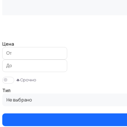
Диваны и кресла
1
Цена
Кровати и матрасы
🔥Срочно
Тип
Не выбрано
Кухонные гарнитуры