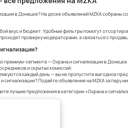
— все предложения на MZKA
лизации в Донецке? На доске объявлений MZKA собраны с
юбой вкус и бюджет. Удобные фильтры помогут отсортиро
 проходят проверку модераторами, а связаться с продав
сигнализации?
до премиум-сегмента — Охрана и сигнализации в Донецке
осредников и скрытых комиссий.
ликуются каждый день — вы не пропустите выгодное пре
и сигнализации? Подайте объявление на MZKA за пару ми
ите лучшие предложения в категории «Охрана и сигнализ