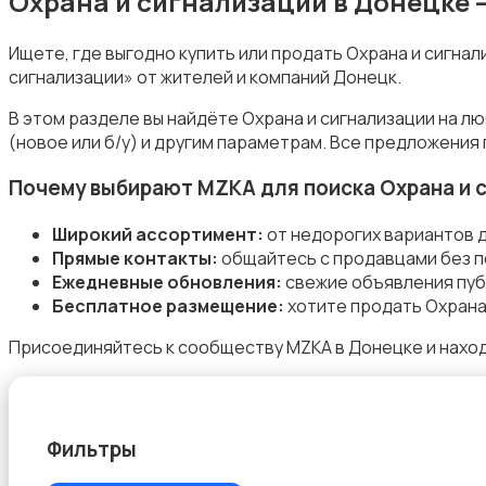
Охрана и сигнализации в Донецке 
Ищете, где выгодно купить или продать Охрана и сигна
сигнализации» от жителей и компаний Донецк.
Подставки и тумбы
В этом разделе вы найдёте Охрана и сигнализации на л
(новое или б/у) и другим параметрам. Все предложения
Почему выбирают MZKA для поиска Охрана и 
Широкий ассортимент:
от недорогих вариантов 
Прямые контакты:
общайтесь с продавцами без п
Посуда
13
Ежедневные обновления:
свежие объявления пуб
Бесплатное размещение:
хотите продать Охрана 
Присоединяйтесь к сообществу MZKA в Донецке и наход
Растения и семена
Фильтры