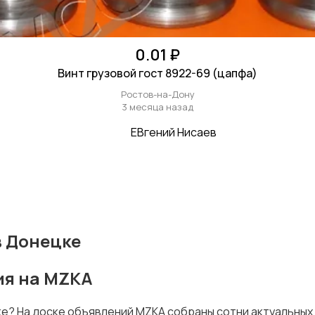
0.01 ₽
Винт грузовой гост 8922-69 (цапфа)
Ростов-на-Дону
3 месяца назад
ЕВгений Нисаев
в Донецке
ия на MZKA
ке? На доске объявлений MZKA собраны сотни актуальных