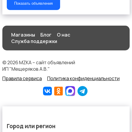
Показать объявления
Магазины
Блог
О нас
ТВ-приставки
Служба поддержки
© 2026 MZKA – сайт объявлений
ИП "Мещеряков А.В."
Правила сервиса
Политика конфиденциальности
Город или регион