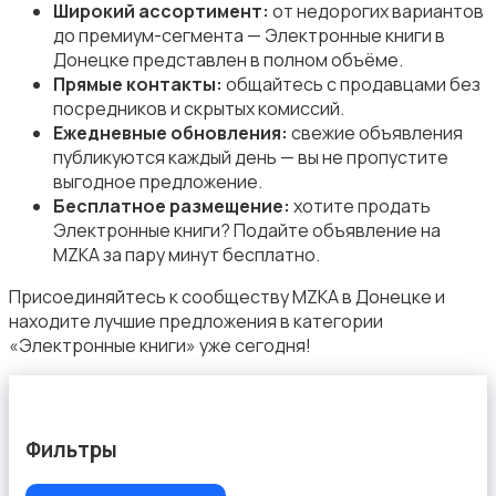
Аудиоусилители и ресиверы
Широкий ассортимент:
от недорогих вариантов
до премиум-сегмента — Электронные книги в
Донецке представлен в полном объёме.
Прямые контакты:
общайтесь с продавцами без
посредников и скрытых комиссий.
Ежедневные обновления:
свежие объявления
публикуются каждый день — вы не пропустите
Наушники
выгодное предложение.
Бесплатное размещение:
хотите продать
Электронные книги? Подайте объявление на
MZKA за пару минут бесплатно.
Присоединяйтесь к сообществу MZKA в Донецке и
находите лучшие предложения в категории
Микрофоны
«Электронные книги» уже сегодня!
Фильтры
Аксессуары