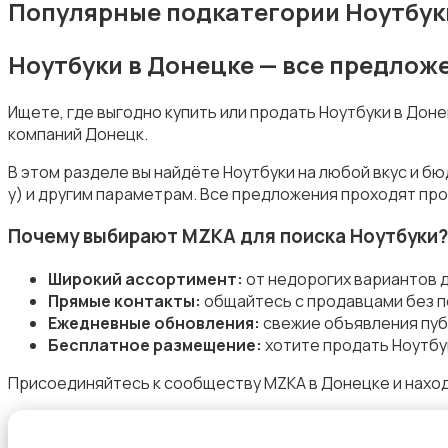
Популярные подкатегории Ноутбук
Ноутбуки в Донецке — все предлож
Комплектующие и запчасти
Ищете, где выгодно купить или продать Ноутбуки в Дон
компаний Донецк.
В этом разделе вы найдёте Ноутбуки на любой вкус и б
у) и другим параметрам. Все предложения проходят про
Почему выбирают MZKA для поиска Ноутбуки?
Аксессуары
Широкий ассортимент:
от недорогих вариантов 
Прямые контакты:
общайтесь с продавцами без п
Ежедневные обновления:
свежие объявления пуб
Бесплатное размещение:
хотите продать Ноутбу
Присоединяйтесь к сообществу MZKA в Донецке и наход