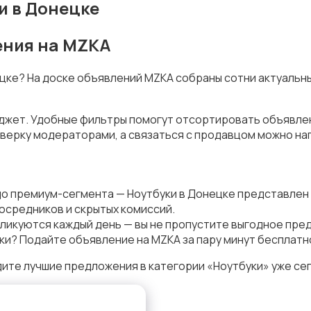
и в Донецке
ения на MZKA
ецке? На доске объявлений MZKA собраны сотни актуальн
юджет. Удобные фильтры помогут отсортировать объявлени
верку модераторами, а связаться с продавцом можно на
до премиум-сегмента — Ноутбуки в Донецке представлен
осредников и скрытых комиссий.
ликуются каждый день — вы не пропустите выгодное пре
ки? Подайте объявление на MZKA за пару минут бесплатн
ите лучшие предложения в категории «Ноутбуки» уже се