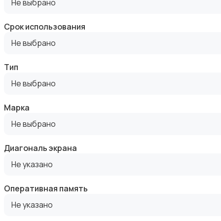
Не выбрано
Срок использования
Не выбрано
Оргтехника и расходники
Тип
Не выбрано
Марка
Не выбрано
Сетевое оборудование
Диагональ экрана
Не указано
Оперативная память
Не указано
Мультимедиа