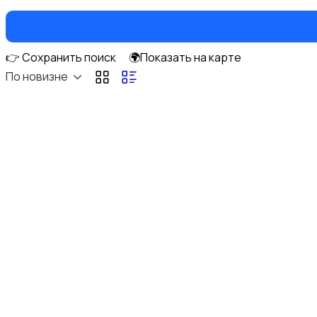
👉 Сохранить поиск
🌍Показать на карте
По новизне
Накопители данных и картридеры
Программное обеспечение
Рули, джойстики, геймпады