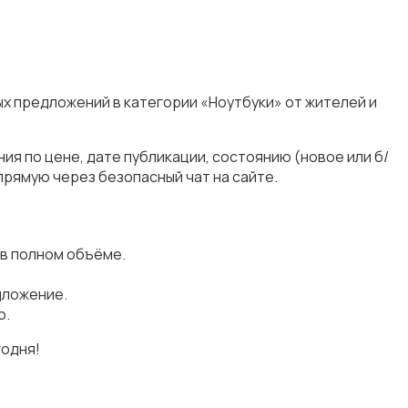
ых предложений в категории «Ноутбуки» от жителей и
я по цене, дате публикации, состоянию (новое или б/
прямую через безопасный чат на сайте.
 в полном объёме.
дложение.
о.
годня!