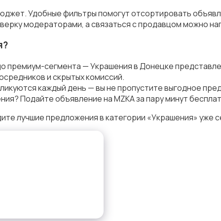
бюджет. Удобные фильтры помогут отсортировать объявле
верку модераторами, а связаться с продавцом можно на
я?
до премиум-сегмента — Украшения в Донецке представле
осредников и скрытых комиссий.
ликуются каждый день — вы не пропустите выгодное пре
ния? Подайте объявление на MZKA за пару минут бесплат
ите лучшие предложения в категории «Украшения» уже с