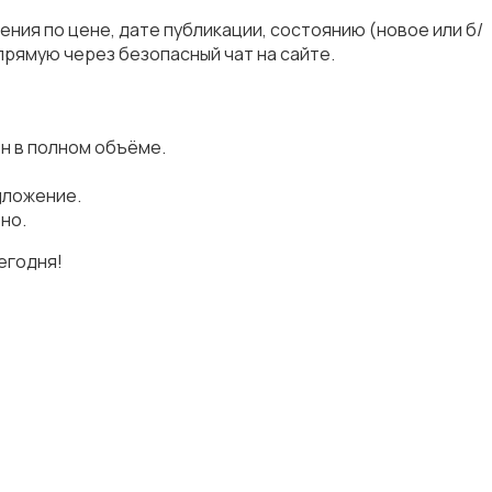
ния по цене, дате публикации, состоянию (новое или б/
прямую через безопасный чат на сайте.
н в полном объёме.
дложение.
но.
егодня!