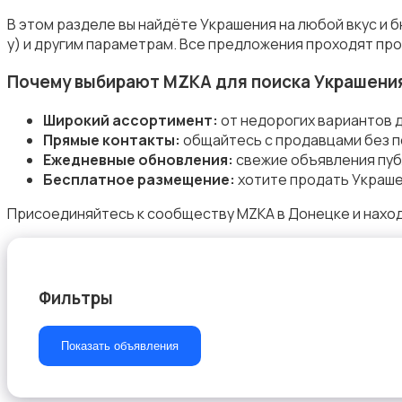
В этом разделе вы найдёте Украшения на любой вкус и 
у) и другим параметрам. Все предложения проходят про
Почему выбирают MZKA для поиска Украшени
Посуда
Широкий ассортимент:
от недорогих вариантов 
Прямые контакты:
общайтесь с продавцами без п
Ежедневные обновления:
свежие объявления пуб
Бесплатное размещение:
хотите продать Украше
Присоединяйтесь к сообществу MZKA в Донецке и наход
Другое
Фильтры
Показать объявления