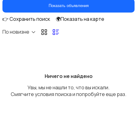
Самокаты и гироскутеры
Показать объявления
👉 Сохранить поиск
🌍Показать на карте
По новизне
Бильярд и боулинг
Ничего не найдено
Увы, мы не нашли то, что вы искали.
Водные виды спорта
Смягчите условия поиска и попробуйте еще раз.
Единоборства