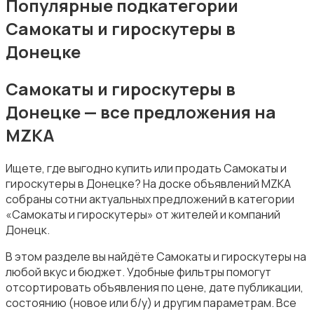
Популярные подкатегории
Самокаты и гироскутеры в
Донецке
Самокаты и гироскутеры в
Зимние виды спорта
Донецке — все предложения на
MZKA
Ищете, где выгодно купить или продать Самокаты и
гироскутеры в Донецке? На доске объявлений MZKA
собраны сотни актуальных предложений в категории
Игры с мячом
«Самокаты и гироскутеры» от жителей и компаний
Донецк.
В этом разделе вы найдёте Самокаты и гироскутеры на
любой вкус и бюджет. Удобные фильтры помогут
отсортировать объявления по цене, дате публикации,
состоянию (новое или б/у) и другим параметрам. Все
Охота и рыбалка