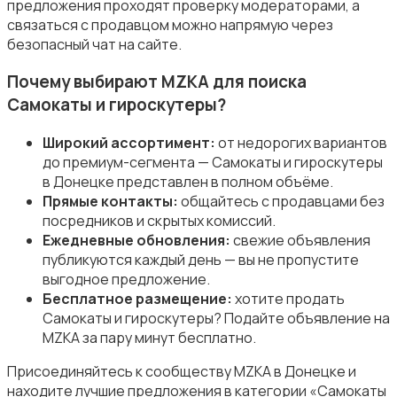
предложения проходят проверку модераторами, а
связаться с продавцом можно напрямую через
безопасный чат на сайте.
Почему выбирают MZKA для поиска
Самокаты и гироскутеры?
Туризм и отдых на природе
Широкий ассортимент:
от недорогих вариантов
до премиум-сегмента — Самокаты и гироскутеры
в Донецке представлен в полном объёме.
Прямые контакты:
общайтесь с продавцами без
посредников и скрытых комиссий.
Ежедневные обновления:
свежие объявления
Теннис, бадминтон, дартс
публикуются каждый день — вы не пропустите
выгодное предложение.
Бесплатное размещение:
хотите продать
Самокаты и гироскутеры? Подайте объявление на
MZKA за пару минут бесплатно.
Присоединяйтесь к сообществу MZKA в Донецке и
Тренажеры и фитнес
находите лучшие предложения в категории «Самокаты