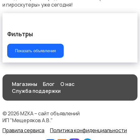
и гироскутеры» уже сегодня!
Фильтры
Спортивное питание
Показать объявления
Другое
Магазины
Блог
О нас
Служба поддержки
© 2026 MZKA – сайт объявлений
ИП "Мещеряков А.В."
Правила сервиса
Политика конфиденциальности