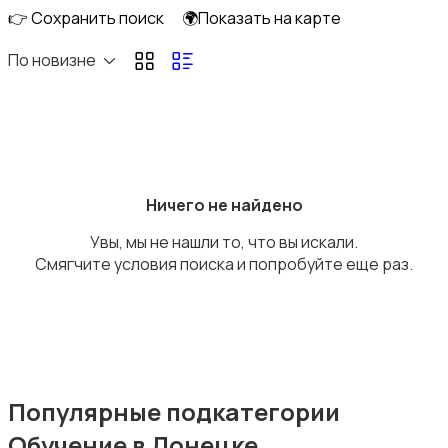
👉 Сохранить поиск
🌍Показать на карте
По новизне
Ремонт и строительство
Ничего не найдено
Увы, мы не нашли то, что вы искали.
Компьютерные услуги
Смягчите условия поиска и попробуйте еще раз.
Деловые услуги
Популярные подкатегории
Обучение в Донецке