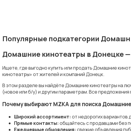
Электронные книги
Популярные подкатегории Домашни
Домашние кинотеатры в Донецке —
Ищете, где выгодно купить или продать Домашние кино
кинотеатры» от жителей и компаний Донецк.
Спутниковое и цифровое ТВ
В этом разделе вы найдёте Домашние кинотеатры на лю
(новое или б/у) и другим параметрам. Все предложения
Почему выбирают MZKA для поиска Домашние
Широкий ассортимент:
от недорогих вариантов 
Аудиоусилители и ресиверы
Прямые контакты:
общайтесь с продавцами без п
Ежедневные обновления:
свежие объявления пуб