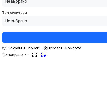
Не выбрано
Тип акустики
Не выбрано
DVD, Blu-ray и медиаплееры
👉 Сохранить поиск
🌍Показать на карте
По новизне
Музыкальные центры и магнитолы
MP3-плееры и портативное аудио