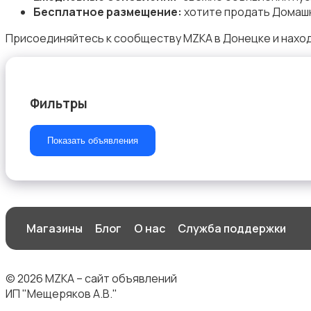
Бесплатное размещение:
хотите продать Домашн
Присоединяйтесь к сообществу MZKA в Донецке и нахо
Наушники
Фильтры
Показать объявления
Микрофоны
Магазины
Блог
О нас
Служба поддержки
Аксессуары
© 2026 MZKA – сайт объявлений
ИП "Мещеряков А.В."