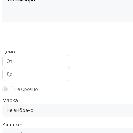
Проекторы
Цена
Акустика, колонки, сабвуферы
🔥Срочно
Марка
Не выбрано
Караоке
Домашние кинотеатры