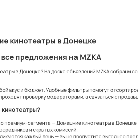
е кинотеатры в Донецке
 все предложения на MZKA
театры в Донецке? На доске объявлений MZKA собраны с
бой вкус и бюджет. Удобные фильтры помогут отсортиров
 проходят проверку модераторами, а связаться с продав
 кинотеатры?
до премиум-сегмента — Домашние кинотеатры в Донецке 
осредников и скрытых комиссий.
ликуются каждый день — вы не пропустите выгодное пре