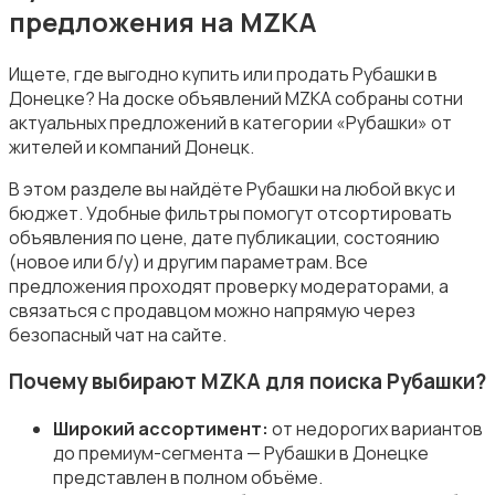
предложения на MZKA
Ищете, где выгодно купить или продать Рубашки в
Донецке? На доске объявлений MZKA собраны сотни
актуальных предложений в категории «Рубашки» от
Пиджаки и костюмы
жителей и компаний Донецк.
В этом разделе вы найдёте Рубашки на любой вкус и
бюджет. Удобные фильтры помогут отсортировать
объявления по цене, дате публикации, состоянию
(новое или б/у) и другим параметрам. Все
предложения проходят проверку модераторами, а
Рубашки
связаться с продавцом можно напрямую через
безопасный чат на сайте.
Почему выбирают MZKA для поиска Рубашки?
Широкий ассортимент:
от недорогих вариантов
Свитеры и толстовки
до премиум-сегмента — Рубашки в Донецке
представлен в полном объёме.