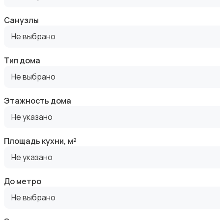
Санузлы
Не выбрано
Прочие строения
Тип дома
Не выбрано
Этажность дома
Продажа квартиры
Не указано
Площадь кухни, м²
Не указано
До метро
Продажа гаражей и стоянок
Не выбрано