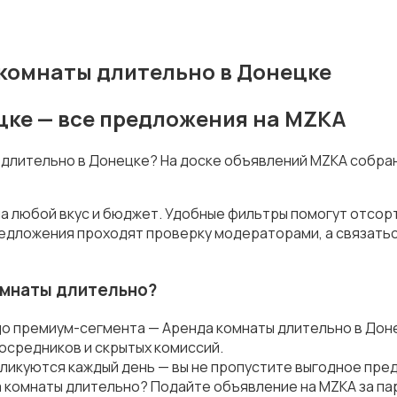
комнаты длительно в Донецке
цке — все предложения на MZKA
ы длительно в Донецке? На доске объявлений MZKA собра
а любой вкус и бюджет. Удобные фильтры помогут отсорт
предложения проходят проверку модераторами, а связать
омнаты длительно?
до премиум-сегмента — Аренда комнаты длительно в Дон
осредников и скрытых комиссий.
ликуются каждый день — вы не пропустите выгодное пре
 комнаты длительно? Подайте объявление на MZKA за пар