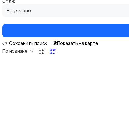
Этаж
Не указано
Аренда гаражей и стоянок
👉 Сохранить поиск
🌍Показать на карте
По новизне