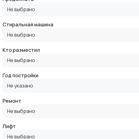
Не выбрано
Стиральная машина
Аренда комнаты посуточно
Не выбрано
Кто разместил
Не выбрано
Год постройки
Аренда дома посуточно
Не указано
Ремонт
Не выбрано
Коммерческая недвижимость
Лифт
Не выбрано