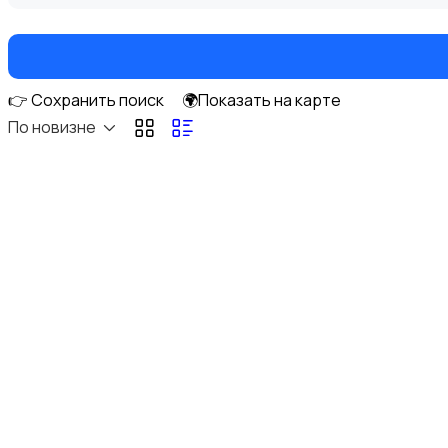
👉 Сохранить поиск
🌍Показать на карте
Книги и журналы
По новизне
Коллекционирование
Материалы для творчества