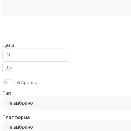
Видеофильмы
Цена
Игровые приставки
🔥Срочно
Тип
Не выбрано
Платформа
Игры для приставок и ПК
Не выбрано