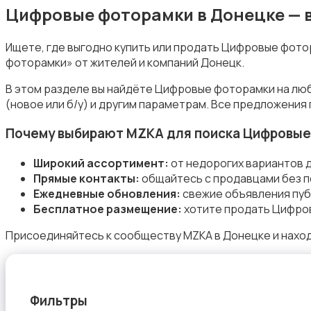
Цифровые фоторамки в Донецке — 
Ищете, где выгодно купить или продать Цифровые фото
фоторамки» от жителей и компаний Донецк.
Студийное оборудование
В этом разделе вы найдёте Цифровые фоторамки на люб
(новое или б/у) и другим параметрам. Все предложения
Почему выбирают MZKA для поиска Цифровые
Широкий ассортимент:
от недорогих вариантов 
Прямые контакты:
общайтесь с продавцами без п
Цифровые фоторамки
Ежедневные обновления:
свежие объявления пуб
Бесплатное размещение:
хотите продать Цифров
Присоединяйтесь к сообществу MZKA в Донецке и нахо
Компактные фотопринтеры
Фильтры