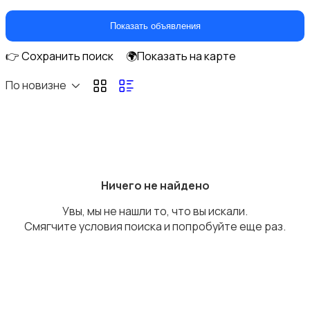
Показать объявления
👉 Сохранить поиск
🌍Показать на карте
Накопители данных и картридеры
По новизне
Программное обеспечение
Ничего не найдено
Увы, мы не нашли то, что вы искали.
Смягчите условия поиска и попробуйте еще раз.
Рули, джойстики, геймпады