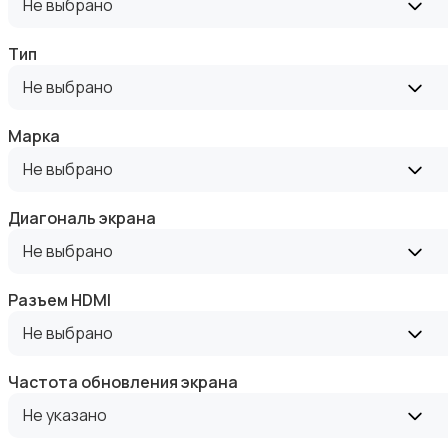
Не выбрано
Тип
Не выбрано
Оргтехника и расходники
Марка
Не выбрано
Диагональ экрана
Не выбрано
Сетевое оборудование
Разъем HDMI
Не выбрано
Частота обновления экрана
Не указано
Мультимедиа